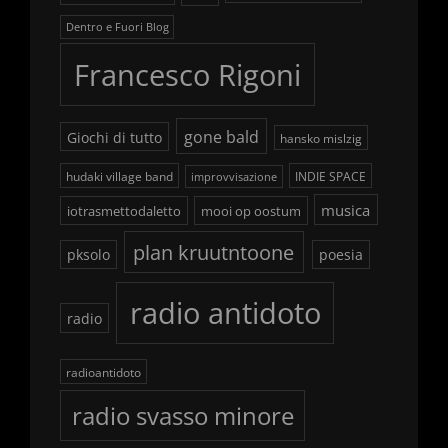
Dentro e Fuori Blog
Francesco Rigoni
gone bald
Giochi di tutto
hansko mislzig
hudaki village band
INDIE SPACE
improvvisazione
musica
iotrasmettodaletto
mooi op oostum
plan kruutntoone
pksolo
poesia
radio antidoto
radio
radioantidoto
radio svasso minore