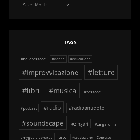
Archivio
delle
schegge
TAGS
#bellepersone
#donne
#educazione
#improvvisazione
#letture
#libri
#musica
#persone
#radio
#radioantidoto
#podcast
#soundscape
#zingari
#zingarofilia
arte
amygdala sonatas
Associazione Il Contesto