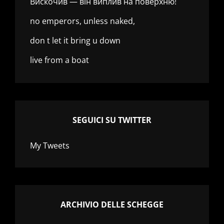
Вискочив — він виплив на поверхню!
no emperors, unless naked,
don t let it bring u down
live from a boat
SEGUICI SU TWITTER
My Tweets
ARCHIVIO DELLE SCHEGGE