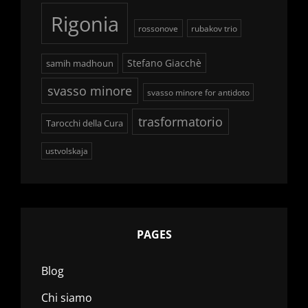
Rigonia
rossonove
rubakov trio
Stefano Giacchè
samih madhoun
svasso minore
svasso minore for antidoto
trasformatorio
Tarocchi della Cura
ustvolskaja
PAGES
Blog
Chi siamo