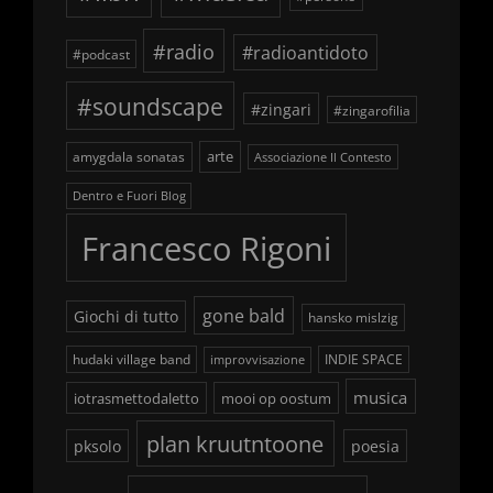
#radio
#radioantidoto
#podcast
#soundscape
#zingari
#zingarofilia
arte
amygdala sonatas
Associazione Il Contesto
Dentro e Fuori Blog
Francesco Rigoni
gone bald
Giochi di tutto
hansko mislzig
hudaki village band
INDIE SPACE
improvvisazione
musica
iotrasmettodaletto
mooi op oostum
plan kruutntoone
pksolo
poesia