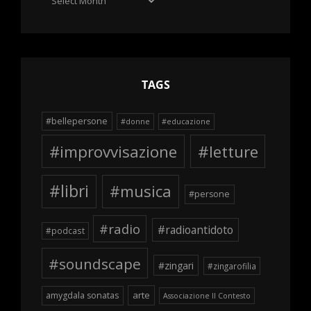
delle
schegge
TAGS
#bellepersone
#donne
#educazione
#improvvisazione
#letture
#libri
#musica
#persone
#radio
#radioantidoto
#podcast
#soundscape
#zingari
#zingarofilia
arte
amygdala sonatas
Associazione Il Contesto