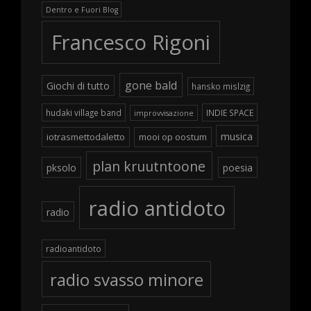
Dentro e Fuori Blog
Francesco Rigoni
gone bald
Giochi di tutto
hansko mislzig
hudaki village band
INDIE SPACE
improvvisazione
musica
iotrasmettodaletto
mooi op oostum
plan kruutntoone
pksolo
poesia
radio antidoto
radio
radioantidoto
radio svasso minore