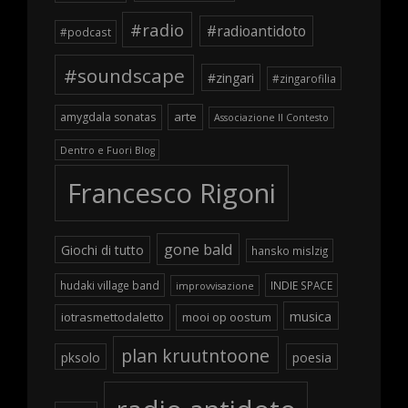
#radio
#radioantidoto
#podcast
#soundscape
#zingari
#zingarofilia
arte
amygdala sonatas
Associazione Il Contesto
Dentro e Fuori Blog
Francesco Rigoni
gone bald
Giochi di tutto
hansko mislzig
hudaki village band
INDIE SPACE
improvvisazione
musica
iotrasmettodaletto
mooi op oostum
plan kruutntoone
pksolo
poesia