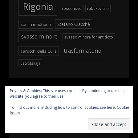
Rigonia
rossonove
rubakov trio
Stefano Giacchè
samih madhoun
svasso minore
svasso minore for antidoto
trasformatorio
Tarocchi della Cura
ustvolskaja
Privacy & Cookies: This site uses cookies. By continuing to use this
website, you agree to their use.
PAGES
To find out more, including how to control cookies, see here:
Cookie
Policy
Blog
Chi siamo