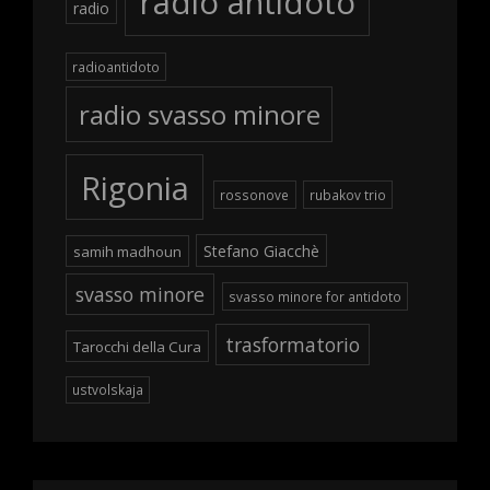
radio antidoto
radio
radioantidoto
radio svasso minore
Rigonia
rossonove
rubakov trio
Stefano Giacchè
samih madhoun
svasso minore
svasso minore for antidoto
trasformatorio
Tarocchi della Cura
ustvolskaja