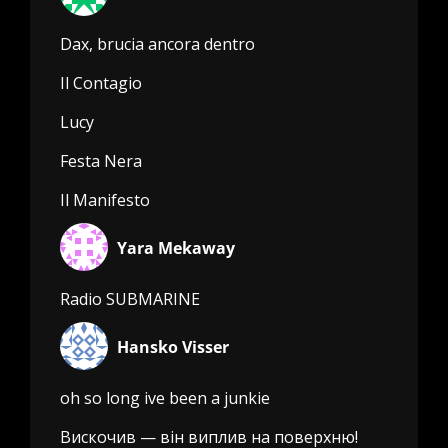
Dax, brucia ancora dentro
Il Contagio
Lucy
Festa Nera
Il Manifesto
Yara Mekaway
Radio SUBMARINE
Hansko Visser
oh so long ive been a junkie
Вискочив — він виплив на поверхню!