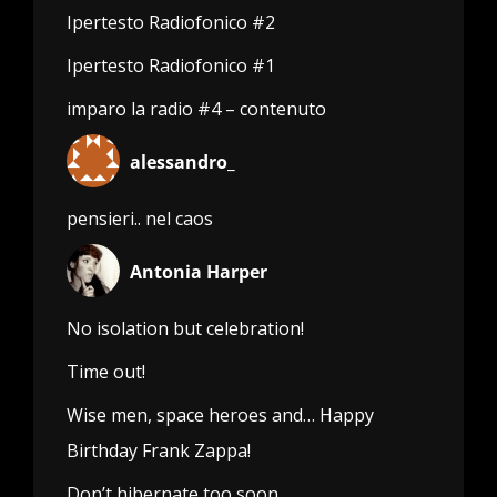
Ipertesto Radiofonico #2
Ipertesto Radiofonico #1
imparo la radio #4 – contenuto
alessandro_
pensieri.. nel caos
Antonia Harper
No isolation but celebration!
Time out!
Wise men, space heroes and… Happy
Birthday Frank Zappa!
Don’t hibernate too soon