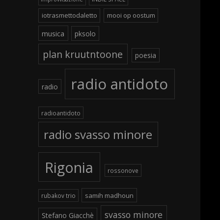
iotrasmettodaletto
mooi op oostum
musica
pksolo
plan kruutntoone
poesia
radio antidoto
radio
radioantidoto
radio svasso minore
Rigonia
rossonove
samih madhoun
rubakov trio
svasso minore
Stefano Giacchè