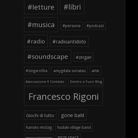
#letture
#libri
#musica
#persone
#podcast
#radio
#radioantidoto
#soundscape
#zingari
arte
#zingarofilia
amygdala sonatas
Associazione Il Contesto
Dentro e Fuori Blog
Francesco Rigoni
gone bald
Giochi di tutto
hansko mislzig
hudaki village band
INDIE SPACE
improvvisazione