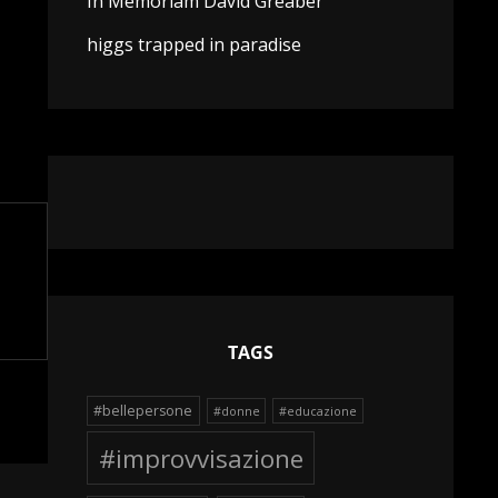
In Memoriam David Greaber
higgs trapped in paradise
TAGS
#bellepersone
#donne
#educazione
#improvvisazione