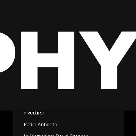
Concerti di Idee in Azione nel Quinto
Paesaggio. Episodio 1
Carne, Ossa, e altre Amenita'
Il blues del trottulele
Radio Antidoto tells Documenta 15
Rodney Mullen: dove porta la strada
che comincia col rap?
radio luetzi und udo, pinky and brain
Comunità SOU insieme per imparare e
divertirsi
Radio Antidoto