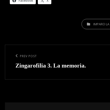
Facebook
X
CATEGORIES
IMPARO LA
Post
navigation
Previous
PREV POST
Post
Zingarofilia 3. La memoria.