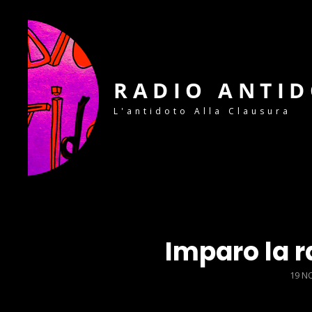
RADIO ANTI
L'antidoto Alla Clausura
Imparo la r
POS
19 N
ON