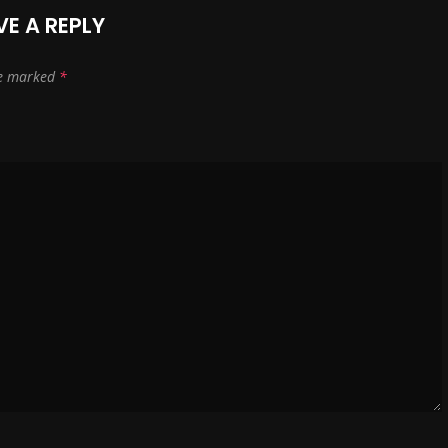
VE A REPLY
re marked
*