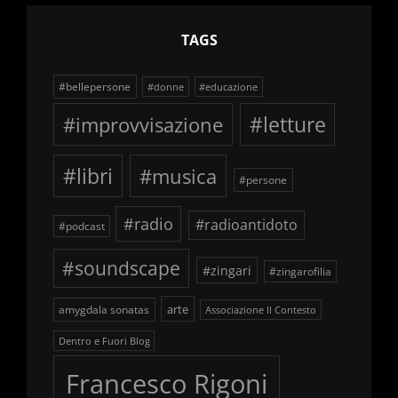
TAGS
#bellepersone
#donne
#educazione
#improvvisazione
#letture
#libri
#musica
#persone
#radio
#radioantidoto
#podcast
#soundscape
#zingari
#zingarofilia
arte
amygdala sonatas
Associazione Il Contesto
Dentro e Fuori Blog
Francesco Rigoni