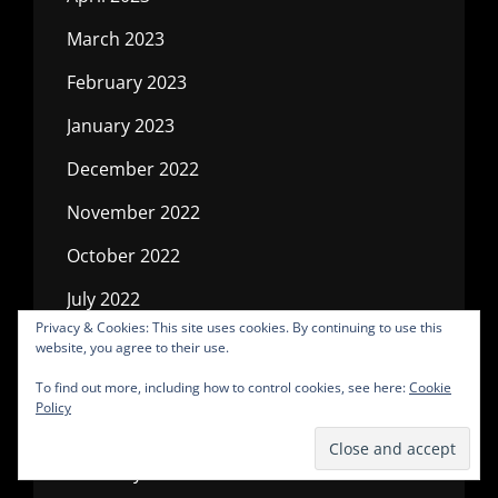
March 2023
February 2023
January 2023
December 2022
November 2022
October 2022
July 2022
Privacy & Cookies: This site uses cookies. By continuing to use this
May 2022
website, you agree to their use.
April 2022
To find out more, including how to control cookies, see here:
Cookie
Policy
March 2022
February 2022