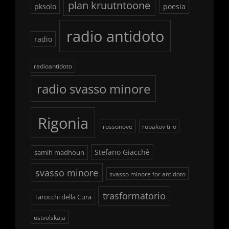
plan kruutntoone
pksolo
poesia
radio antidoto
radio
radioantidoto
radio svasso minore
Rigonia
rossonove
rubakov trio
Stefano Giacchè
samih madhoun
svasso minore
svasso minore for antidoto
trasformatorio
Tarocchi della Cura
ustvolskaja