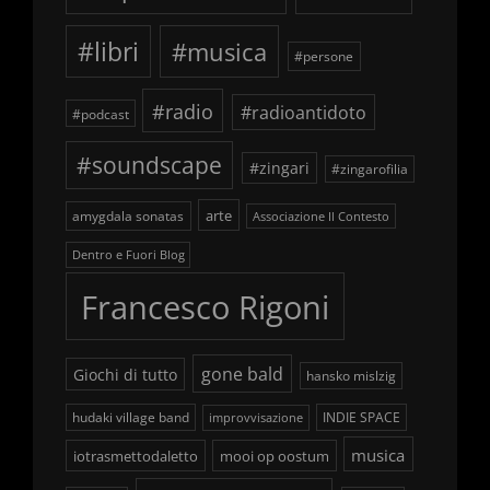
#libri
#musica
#persone
#radio
#radioantidoto
#podcast
#soundscape
#zingari
#zingarofilia
arte
amygdala sonatas
Associazione Il Contesto
Dentro e Fuori Blog
Francesco Rigoni
gone bald
Giochi di tutto
hansko mislzig
hudaki village band
INDIE SPACE
improvvisazione
musica
iotrasmettodaletto
mooi op oostum