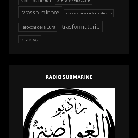
Stefano Giacchè
samih madhoun
svasso minore
svasso minore for antidoto
trasformatorio
Tarocchi della Cura
ustvolskaja
RADIO SUBMARINE