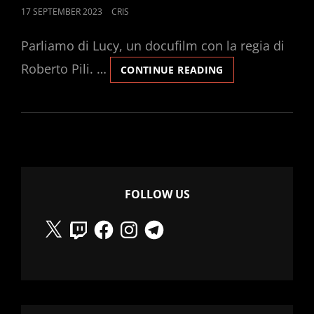
POSTED
17 SEPTEMBER 2023
CRIS
ON
Parliamo di Lucy, un docufilm con la regia di
Roberto Pili. …
LUCY
CONTINUE READING
FOLLOW US
X
Twitch
Facebook
Instagram
Telegram