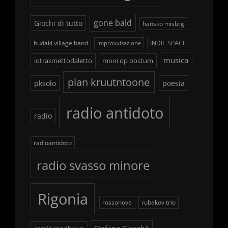
gone bald
Giochi di tutto
hansko mislzig
hudaki village band
INDIE SPACE
improvvisazione
musica
iotrasmettodaletto
mooi op oostum
plan kruutntoone
pksolo
poesia
radio antidoto
radio
radioantidoto
radio svasso minore
Rigonia
rossonove
rubakov trio