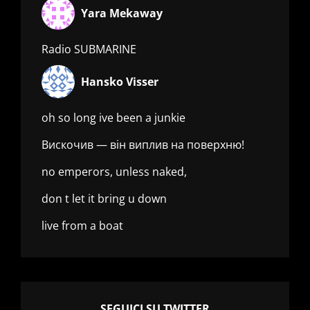
Yara Mekaway
Radio SUBMARINE
Hansko Visser
oh so long ive been a junkie
Вискочив — він виплив на поверхню!
no emperors, unless naked,
don t let it bring u down
live from a boat
SEGUICI SU TWITTER