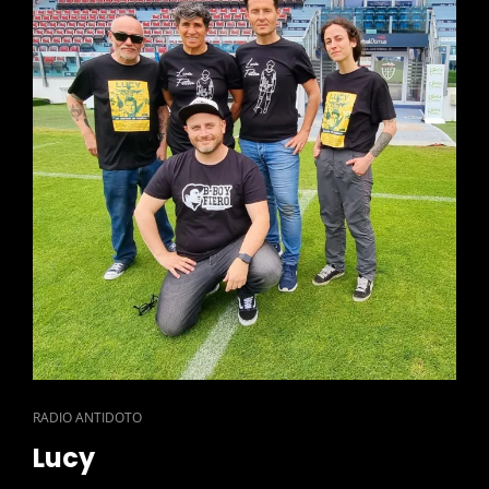
CAT
RADIO ANTIDOTO
LINKS
Lucy