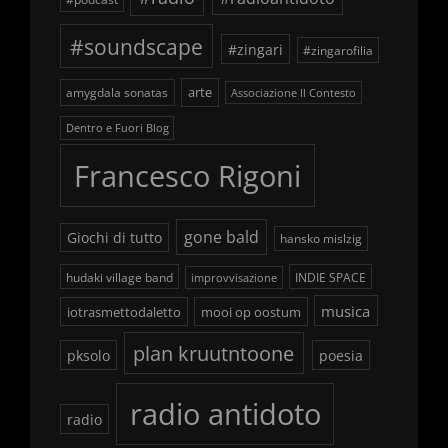
#soundscape
#zingari
#zingarofilia
arte
amygdala sonatas
Associazione Il Contesto
Dentro e Fuori Blog
Francesco Rigoni
gone bald
Giochi di tutto
hansko mislzig
hudaki village band
INDIE SPACE
improvvisazione
musica
iotrasmettodaletto
mooi op oostum
plan kruutntoone
pksolo
poesia
radio antidoto
radio