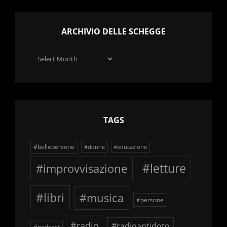
ARCHIVIO DELLE SCHEGGE
Archivio
delle
schegge
TAGS
#bellepersone
#donne
#educazione
#improvvisazione
#letture
#libri
#musica
#persone
#radio
#radioantidoto
#podcast