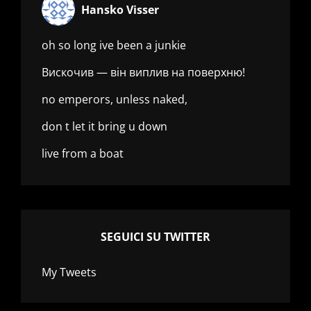
Hansko Visser
oh so long ive been a junkie
Вискочив — він виплив на поверхню!
no emperors, unless naked,
don t let it bring u down
live from a boat
SEGUICI SU TWITTER
My Tweets