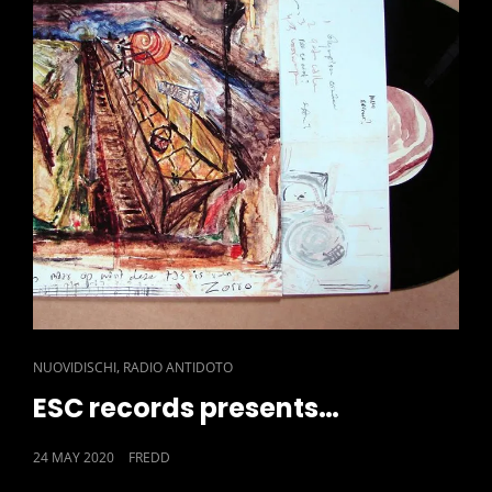
CAT
,
NUOVIDISCHI
RADIO ANTIDOTO
LINKS
ESC records presents…
POSTED
24 MAY 2020
FREDD
ON