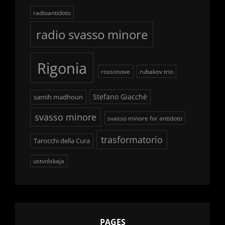
radioantidoto
radio svasso minore
Rigonia
rossonove
rubakov trio
Stefano Giacchè
samih madhoun
svasso minore
svasso minore for antidoto
trasformatorio
Tarocchi della Cura
ustvolskaja
PAGES