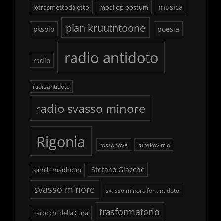
musica
iotrasmettodaletto
mooi op oostum
plan kruutntoone
pksolo
poesia
radio antidoto
radio
radioantidoto
radio svasso minore
Rigonia
rossonove
rubakov trio
Stefano Giacchè
samih madhoun
svasso minore
svasso minore for antidoto
trasformatorio
Tarocchi della Cura