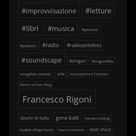
#improvvisazione
#letture
#libri
#musica
#persone
#radio
#radioantidoto
#podcast
#soundscape
#zingari
#zingarofilia
arte
amygdala sonatas
Associazione Il Contesto
Dentro e Fuori Blog
Francesco Rigoni
gone bald
Giochi di tutto
hansko mislzig
hudaki village band
INDIE SPACE
improvvisazione