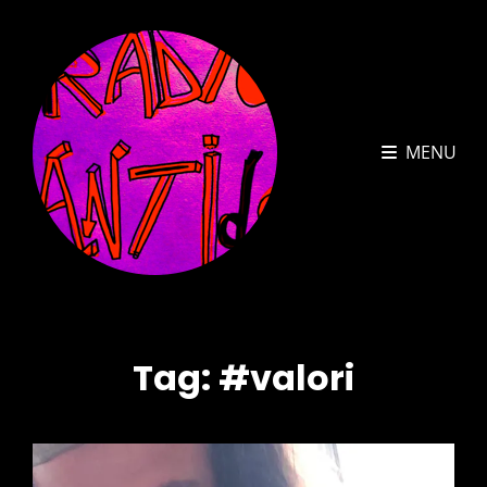
MENU
Tag:
#valori