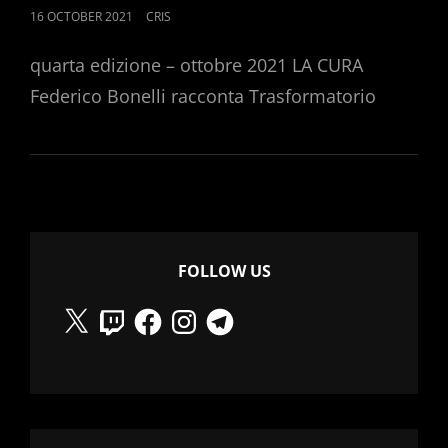
POSTED
16 OCTOBER 2021
CRIS
ON
quarta edizione – ottobre 2021 LA CURA
Federico Bonelli racconta Trasformatorio
FOLLOW US
X
Twitch
Facebook
Instagram
Telegram