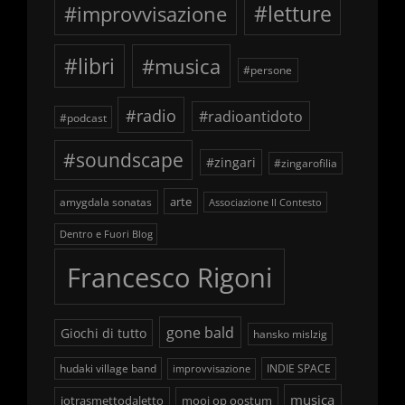
#improvvisazione
#letture
#libri
#musica
#persone
#radio
#radioantidoto
#podcast
#soundscape
#zingari
#zingarofilia
arte
amygdala sonatas
Associazione Il Contesto
Dentro e Fuori Blog
Francesco Rigoni
gone bald
Giochi di tutto
hansko mislzig
hudaki village band
INDIE SPACE
improvvisazione
musica
iotrasmettodaletto
mooi op oostum