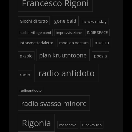
Francesco Rigoni
gone bald
Giochi di tutto
hansko mislzig
hudaki village band
INDIE SPACE
improvvisazione
musica
iotrasmettodaletto
mooi op oostum
plan kruutntoone
pksolo
poesia
radio antidoto
radio
radioantidoto
radio svasso minore
Rigonia
rossonove
rubakov trio