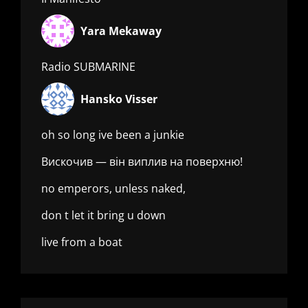
Yara Mekaway
Radio SUBMARINE
Hansko Visser
oh so long ive been a junkie
Вискочив — він виплив на поверхню!
no emperors, unless naked,
don t let it bring u down
live from a boat