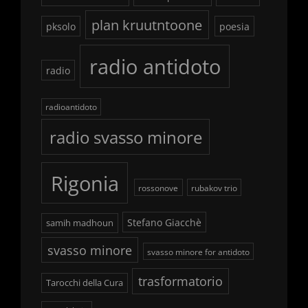
plan kruutntoone
pksolo
poesia
radio antidoto
radio
radioantidoto
radio svasso minore
Rigonia
rossonove
rubakov trio
Stefano Giacchè
samih madhoun
svasso minore
svasso minore for antidoto
trasformatorio
Tarocchi della Cura