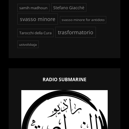
Stefano Giacchè
samih madhoun
svasso minore
svasso minore for antidoto
trasformatorio
Tarocchi della Cura
ustvolskaja
RADIO SUBMARINE