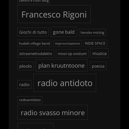
Dentro e Fuori Blog
Francesco Rigoni
gone bald
Giochi di tutto
hansko mislzig
hudaki village band
INDIE SPACE
improvvisazione
musica
iotrasmettodaletto
mooi op oostum
plan kruutntoone
pksolo
poesia
radio antidoto
radio
radioantidoto
radio svasso minore