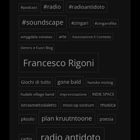
#radio
#radioantidoto
#podcast
#soundscape
#zingari
#zingarofilia
arte
amygdala sonatas
Associazione Il Contesto
Dentro e Fuori Blog
Francesco Rigoni
gone bald
Giochi di tutto
hansko mislzig
hudaki village band
INDIE SPACE
improvvisazione
musica
iotrasmettodaletto
mooi op oostum
plan kruutntoone
pksolo
poesia
radio antidoto
radio