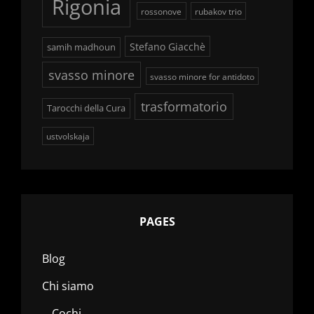
Rigonia
rossonove
rubakov trio
Stefano Giacchè
samih madhoun
svasso minore
svasso minore for antidoto
trasformatorio
Tarocchi della Cura
ustvolskaja
PAGES
Blog
Chi siamo
Cochi