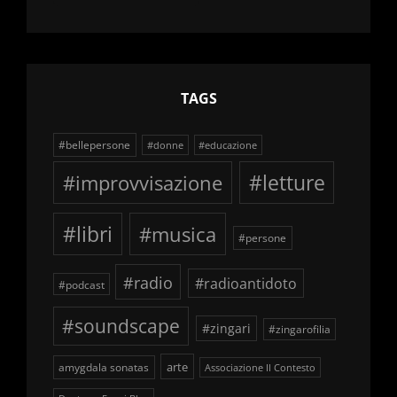
delle
schegge
TAGS
#bellepersone
#donne
#educazione
#improvvisazione
#letture
#libri
#musica
#persone
#radio
#radioantidoto
#podcast
#soundscape
#zingari
#zingarofilia
arte
amygdala sonatas
Associazione Il Contesto