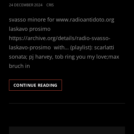
POSTED
24 DECEMBER 2024
CRIS
ON
svasso minore for www.radioantidoto.org
laskavo prosimo
https://archive.org/details/radio-svasso-
laskavo-prosimo with… (playlist): scarlatti
sonata; pj harvey, tob ring you my love;max
bruch in
SVASSO
CONTINUE READING
M:
LASKOVO
PROSIMO!