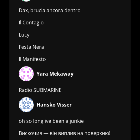
Dax, brucia ancora dentro
Il Contagio
Lucy
Festa Nera
Il Manifesto
Yara Mekaway
Radio SUBMARINE
Hansko Visser
oh so long ive been a junkie
Вискочив — він виплив на поверхню!