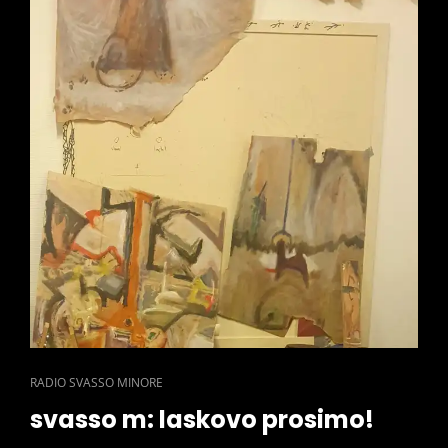
CAT
RADIO SVASSO MINORE
LINKS
svasso m: laskovo prosimo!