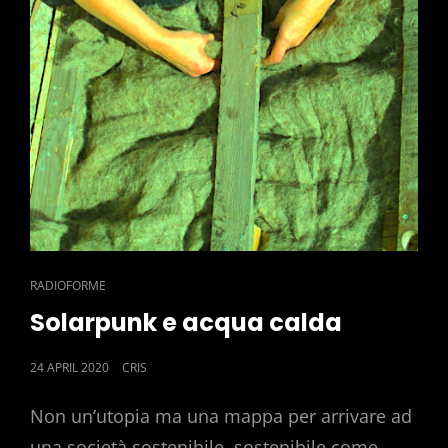
CAT
RADIOFORME
LINKS
Solarpunk e acqua calda
POSTED
24 APRIL 2020
CRIS
ON
Non un’utopia ma una mappa per arrivare ad
una società sostenibile, sostenibile come