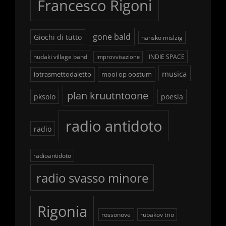
Francesco Rigoni
gone bald
Giochi di tutto
hansko mislzig
hudaki village band
INDIE SPACE
improvvisazione
musica
iotrasmettodaletto
mooi op oostum
plan kruutntoone
pksolo
poesia
radio antidoto
radio
radioantidoto
radio svasso minore
Rigonia
rossonove
rubakov trio