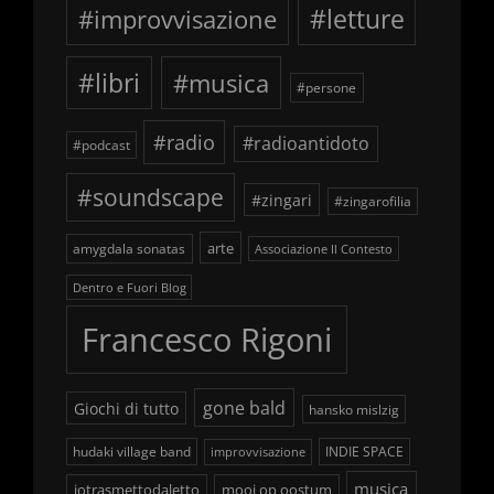
#improvvisazione
#letture
#libri
#musica
#persone
#radio
#radioantidoto
#podcast
#soundscape
#zingari
#zingarofilia
arte
amygdala sonatas
Associazione Il Contesto
Dentro e Fuori Blog
Francesco Rigoni
gone bald
Giochi di tutto
hansko mislzig
hudaki village band
INDIE SPACE
improvvisazione
musica
iotrasmettodaletto
mooi op oostum