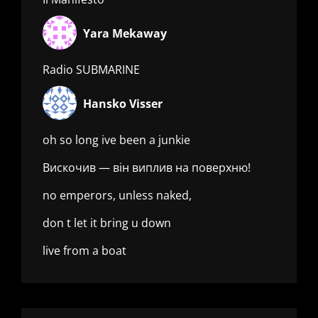
Yara Mekaway
Radio SUBMARINE
Hansko Visser
oh so long ive been a junkie
Вискочив — він виплив на поверхню!
no emperors, unless naked,
don t let it bring u down
live from a boat