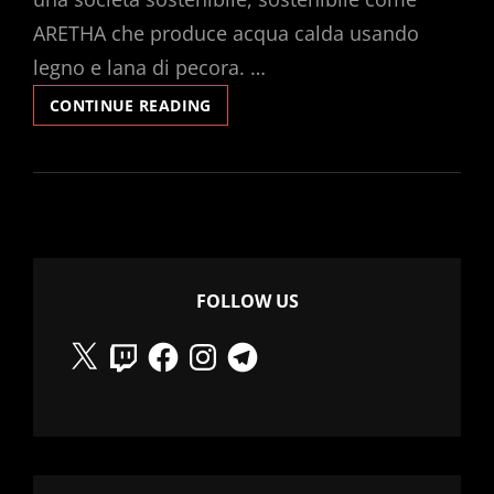
ARETHA che produce acqua calda usando
legno e lana di pecora. …
SOLARPUNK
CONTINUE READING
E
ACQUA
CALDA
FOLLOW US
X
Twitch
Facebook
Instagram
Telegram