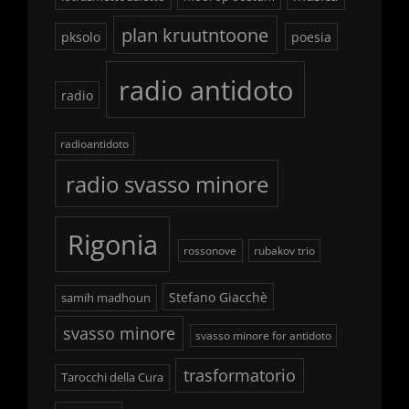
plan kruutntoone
pksolo
poesia
radio antidoto
radio
radioantidoto
radio svasso minore
Rigonia
rossonove
rubakov trio
Stefano Giacchè
samih madhoun
svasso minore
svasso minore for antidoto
trasformatorio
Tarocchi della Cura