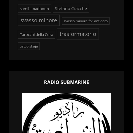
Stefano Giacchè
samih madhoun
svasso minore
svasso minore for antidoto
trasformatorio
Tarocchi della Cura
ustvolskaja
RADIO SUBMARINE