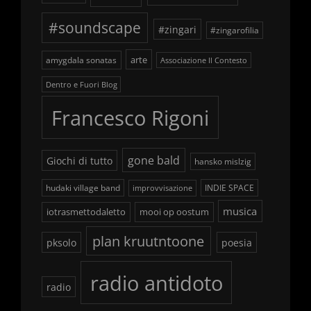
#soundscape
#zingari
#zingarofilia
arte
amygdala sonatas
Associazione Il Contesto
Dentro e Fuori Blog
Francesco Rigoni
gone bald
Giochi di tutto
hansko mislzig
hudaki village band
INDIE SPACE
improvvisazione
musica
iotrasmettodaletto
mooi op oostum
plan kruutntoone
pksolo
poesia
radio antidoto
radio