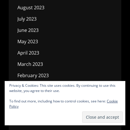
August 2023
July 2023
June 2023
May 2023
April 2023
March 2023
February 2023
Privacy & Cookies: This site uses cookies. By continuing to use this
January 2023
website, you agree to their use.
December 2022
To find out more, including how to control cookies, see here:
Cookie
Policy
November 2022
October 2022