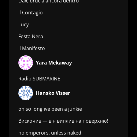
Dax, brucia ancora dentro
Il Contagio
Lucy
Festa Nera
Il Manifesto
Yara Mekaway
Radio SUBMARINE
Hansko Visser
oh so long ive been a junkie
Вискочив — він виплив на поверхню!
no emperors, unless naked,