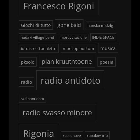
Francesco Rigoni
gone bald
Giochi di tutto
hansko mislzig
hudaki village band
INDIE SPACE
improvvisazione
musica
iotrasmettodaletto
mooi op oostum
plan kruutntoone
pksolo
poesia
radio antidoto
radio
radioantidoto
radio svasso minore
Rigonia
rossonove
rubakov trio