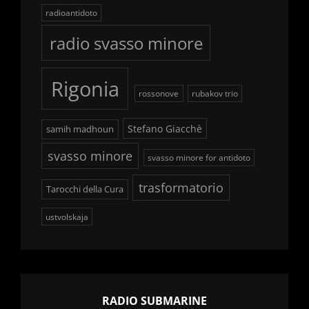
radioantidoto
radio svasso minore
Rigonia
rossonove
rubakov trio
Stefano Giacchè
samih madhoun
svasso minore
svasso minore for antidoto
trasformatorio
Tarocchi della Cura
ustvolskaja
RADIO SUBMARINE