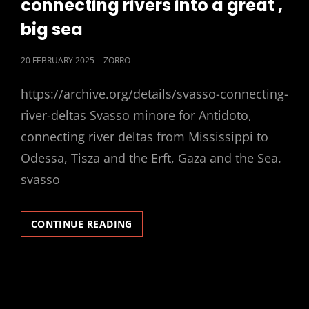
connecting rivers into a great ,
big sea
POSTED
20 FEBRUARY 2025
ZORRO
ON
https://archive.org/details/svasso-connecting-
river-deltas Svasso minore for Antidoto,
connecting river deltas from Mississippi to
Odessa, Tisza and the Erft, Gaza and the Sea.
svasso
CONNECTING
CONTINUE READING
RIVERS
INTO
A
GREAT
,