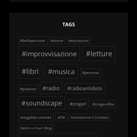
schegge
TAGS
#bellepersone
#donne
#educazione
#improvvisazione
#letture
#libri
#musica
#persone
#radio
#radioantidoto
#podcast
#soundscape
#zingari
#zingarofilia
arte
amygdala sonatas
Associazione Il Contesto
Dentro e Fuori Blog