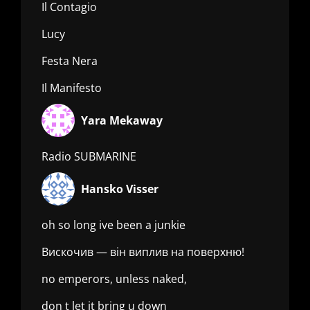
Il Contagio
Lucy
Festa Nera
Il Manifesto
Yara Mekaway
Radio SUBMARINE
Hansko Visser
oh so long ive been a junkie
Вискочив — він виплив на поверхню!
no emperors, unless naked,
don t let it bring u down