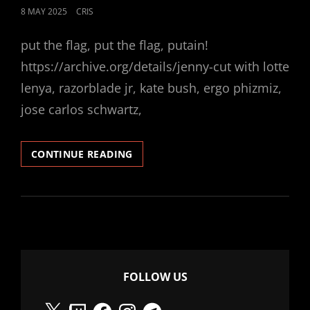
POSTED
8 MAY 2025
CRIS
ON
put the flag, put the flag, putain!
https://archive.org/details/jenny-cut with lotte
lenya, razorblade jr, kate bush, ergo phizmiz,
jose carlos schwartz,
SEERAUBER
CONTINUE READING
JENNY
FOLLOW US
X
Twitch
Facebook
Instagram
Telegram