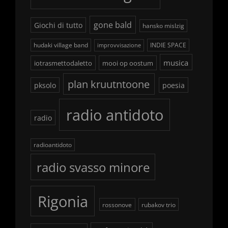
gone bald
Giochi di tutto
hansko mislzig
hudaki village band
INDIE SPACE
improvvisazione
musica
iotrasmettodaletto
mooi op oostum
plan kruutntoone
pksolo
poesia
radio antidoto
radio
radioantidoto
radio svasso minore
Rigonia
rossonove
rubakov trio