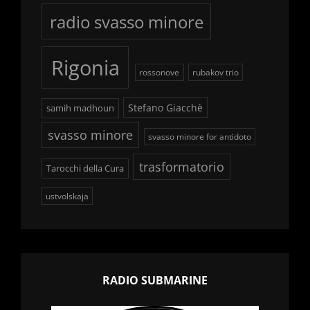
radio svasso minore
Rigonia
rossonove
rubakov trio
Stefano Giacchè
samih madhoun
svasso minore
svasso minore for antidoto
trasformatorio
Tarocchi della Cura
ustvolskaja
RADIO SUBMARINE