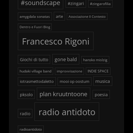
#soundscape
#zingari
#zingarofilia
arte
amygdala sonatas
Associazione Il Contesto
Dentro e Fuori Blog
Francesco Rigoni
gone bald
Giochi di tutto
hansko mislzig
hudaki village band
INDIE SPACE
improvvisazione
musica
iotrasmettodaletto
mooi op oostum
plan kruutntoone
pksolo
poesia
radio antidoto
radio
radioantidoto