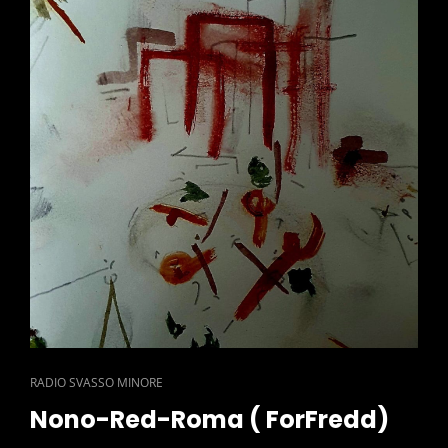
CAT
RADIO SVASSO MINORE
LINKS
Nono-Red-Roma ( ForFredd)