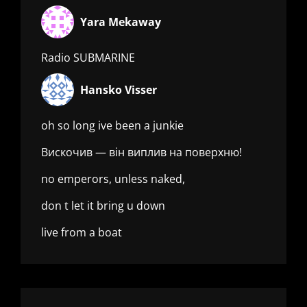
Yara Mekaway
Radio SUBMARINE
Hansko Visser
oh so long ive been a junkie
Вискочив — він виплив на поверхню!
no emperors, unless naked,
don t let it bring u down
live from a boat