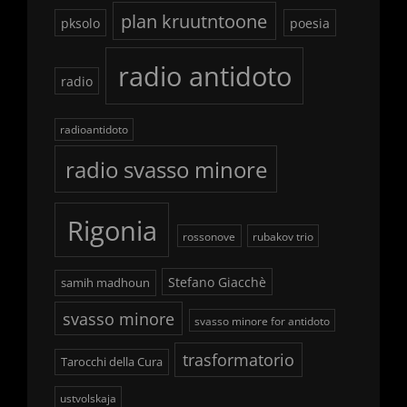
plan kruutntoone
pksolo
poesia
radio antidoto
radio
radioantidoto
radio svasso minore
Rigonia
rossonove
rubakov trio
Stefano Giacchè
samih madhoun
svasso minore
svasso minore for antidoto
trasformatorio
Tarocchi della Cura
ustvolskaja