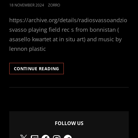
POSTED
18 NOVEMBER 2024
ZORRO
ON
https://archive.org/details/radiosvassoandzio
svasso playing field rec s from bonnistan (
asasello kwartet at in situ art) and music by
lennon plastic
NONO-
CONTINUE READING
RED-
ROMA
(
FORFREDD)
FOLLOW US
X
Twitch
Facebook
Instagram
Telegram