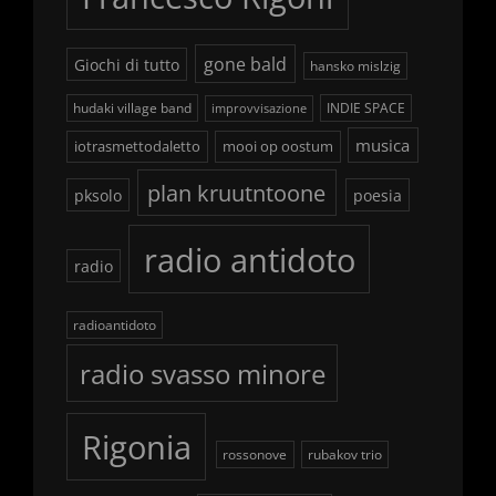
gone bald
Giochi di tutto
hansko mislzig
hudaki village band
INDIE SPACE
improvvisazione
musica
iotrasmettodaletto
mooi op oostum
plan kruutntoone
pksolo
poesia
radio antidoto
radio
radioantidoto
radio svasso minore
Rigonia
rossonove
rubakov trio