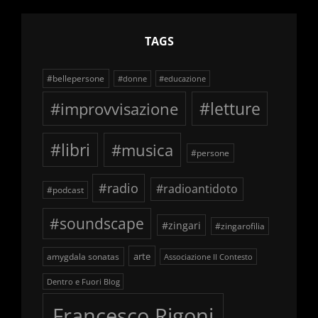
TAGS
#bellepersone
#donne
#educazione
#improvvisazione
#letture
#libri
#musica
#persone
#radio
#radioantidoto
#podcast
#soundscape
#zingari
#zingarofilia
arte
amygdala sonatas
Associazione Il Contesto
Dentro e Fuori Blog
Francesco Rigoni