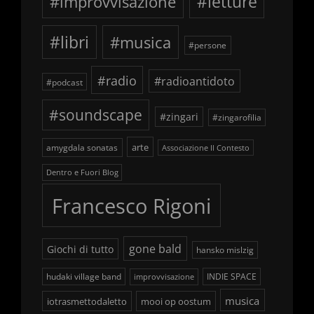
#improvvisazione
#letture
#libri
#musica
#persone
#radio
#radioantidoto
#podcast
#soundscape
#zingari
#zingarofilia
arte
amygdala sonatas
Associazione Il Contesto
Dentro e Fuori Blog
Francesco Rigoni
gone bald
Giochi di tutto
hansko mislzig
hudaki village band
INDIE SPACE
improvvisazione
musica
iotrasmettodaletto
mooi op oostum