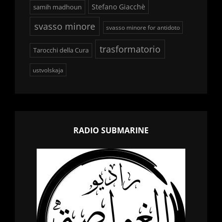
Stefano Giacchè
samih madhoun
svasso minore
svasso minore for antidoto
trasformatorio
Tarocchi della Cura
ustvolskaja
RADIO SUBMARINE