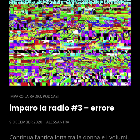
CAT
,
IMPARO LA RADIO
PODCAST
LINKS
imparo la radio #3 – errore
POSTED
9 DECEMBER 2020
ALESSANTRA
ON
Continua l’antica lotta tra la donna e i volumi.