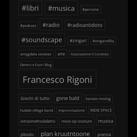
#libri
#musica
#persone
#radio
#radioantidoto
#podcast
#soundscape
#zingari
#zingarofilia
arte
amygdala sonatas
Associazione Il Contesto
Dentro e Fuori Blog
Francesco Rigoni
gone bald
Giochi di tutto
hansko mislzig
hudaki village band
INDIE SPACE
improvvisazione
musica
iotrasmettodaletto
mooi op oostum
plan kruutntoone
pksolo
poesia