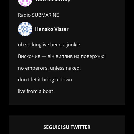
Radio SUBMARINE
Hansko Visser
oh so long ive been a junkie
Вискочив — він виплив на поверхню!
no emperors, unless naked,
don t let it bring u down
live from a boat
SEGUICI SU TWITTER