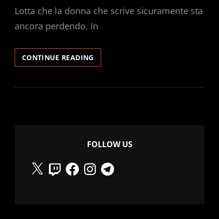
Lotta che la donna che scrive sicuramente sta
ancora perdendo. In
IMPARO
CONTINUE READING
LA
RADIO
#3
–
ERRORE
FOLLOW US
X
Twitch
Facebook
Instagram
Telegram