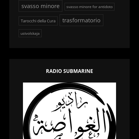
svasso minore
svasso minore for antidoto
trasformatorio
Tarocchi della Cura
ustvolskaja
RADIO SUBMARINE