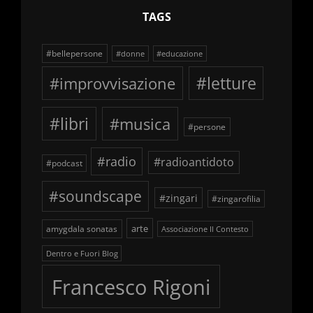
TAGS
#bellepersone
#donne
#educazione
#improvvisazione
#letture
#libri
#musica
#persone
#radio
#radioantidoto
#podcast
#soundscape
#zingari
#zingarofilia
arte
amygdala sonatas
Associazione Il Contesto
Dentro e Fuori Blog
Francesco Rigoni