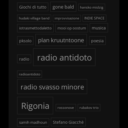
gone bald
Giochi di tutto
hansko mislzig
hudaki village band
INDIE SPACE
improvvisazione
musica
iotrasmettodaletto
mooi op oostum
plan kruutntoone
pksolo
poesia
radio antidoto
radio
radioantidoto
radio svasso minore
Rigonia
rossonove
rubakov trio
Stefano Giacchè
samih madhoun