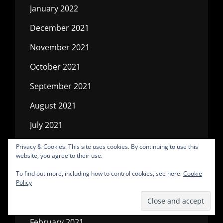
January 2022
December 2021
November 2021
October 2021
September 2021
August 2021
July 2021
June 2021
Privacy & Cookies: This site uses cookies. By continuing to use this
website, you agree to their use.
May 2021
To find out more, including how to control cookies, see here:
Cookie
April 2021
Policy
March 2021
February 2021