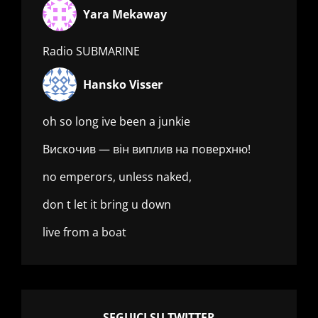
Yara Mekaway
Radio SUBMARINE
Hansko Visser
oh so long ive been a junkie
Вискочив — він виплив на поверхню!
no emperors, unless naked,
don t let it bring u down
live from a boat
SEGUICI SU TWITTER