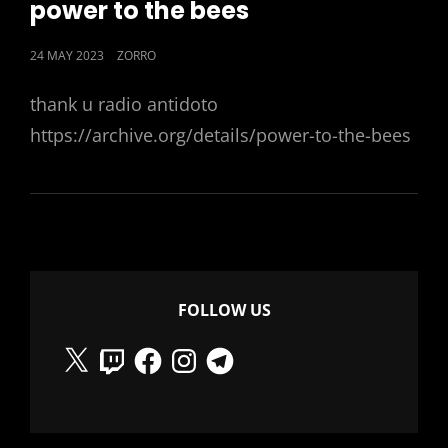
power to the bees
POSTED
24 MAY 2023
ZORRO
ON
thank u radio antidoto
https://archive.org/details/power-to-the-bees
FOLLOW US
X
Twitch
Facebook
Instagram
Telegram