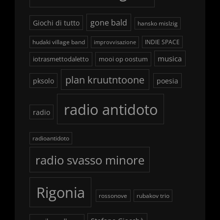
gone bald
Giochi di tutto
hansko mislzig
hudaki village band
INDIE SPACE
improvvisazione
musica
iotrasmettodaletto
mooi op oostum
plan kruutntoone
pksolo
poesia
radio antidoto
radio
radioantidoto
radio svasso minore
Rigonia
rossonove
rubakov trio