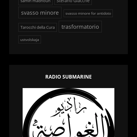
Stefano Giacchè
samih madhoun
svasso minore
svasso minore for antidoto
trasformatorio
Tarocchi della Cura
ustvolskaja
RADIO SUBMARINE