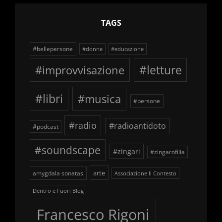
TAGS
#bellepersone
#donne
#educazione
#improvvisazione
#letture
#libri
#musica
#persone
#radio
#radioantidoto
#podcast
#soundscape
#zingari
#zingarofilia
arte
amygdala sonatas
Associazione Il Contesto
Dentro e Fuori Blog
Francesco Rigoni