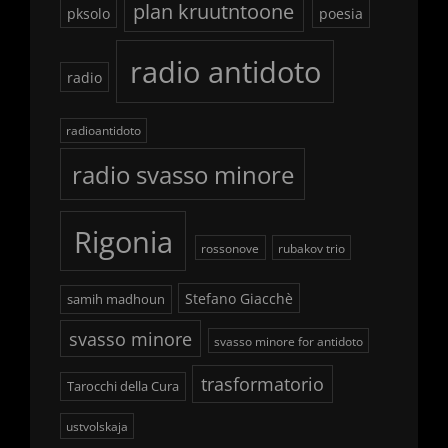
plan kruutntoone
pksolo
poesia
radio antidoto
radio
radioantidoto
radio svasso minore
Rigonia
rossonove
rubakov trio
Stefano Giacchè
samih madhoun
svasso minore
svasso minore for antidoto
trasformatorio
Tarocchi della Cura
ustvolskaja