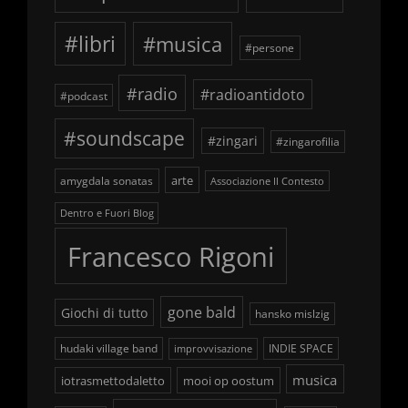
#libri
#musica
#persone
#radio
#radioantidoto
#podcast
#soundscape
#zingari
#zingarofilia
arte
amygdala sonatas
Associazione Il Contesto
Dentro e Fuori Blog
Francesco Rigoni
gone bald
Giochi di tutto
hansko mislzig
hudaki village band
INDIE SPACE
improvvisazione
musica
iotrasmettodaletto
mooi op oostum