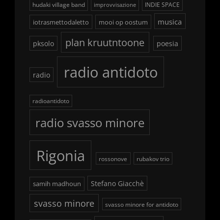
hudaki village band
INDIE SPACE
improvvisazione
musica
iotrasmettodaletto
mooi op oostum
plan kruutntoone
pksolo
poesia
radio antidoto
radio
radioantidoto
radio svasso minore
Rigonia
rossonove
rubakov trio
Stefano Giacchè
samih madhoun
svasso minore
svasso minore for antidoto