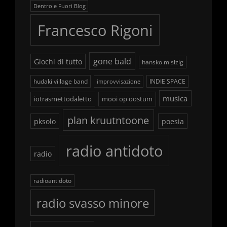
Dentro e Fuori Blog
Francesco Rigoni
gone bald
Giochi di tutto
hansko mislzig
hudaki village band
INDIE SPACE
improvvisazione
musica
iotrasmettodaletto
mooi op oostum
plan kruutntoone
pksolo
poesia
radio antidoto
radio
radioantidoto
radio svasso minore