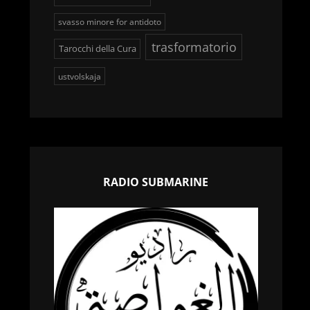
svasso minore for antidoto
trasformatorio
Tarocchi della Cura
ustvolskaja
RADIO SUBMARINE