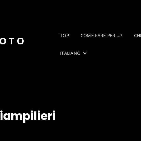
TOP
COME FARE PER …?
CH
DOTO
ITALIANO
iampilieri