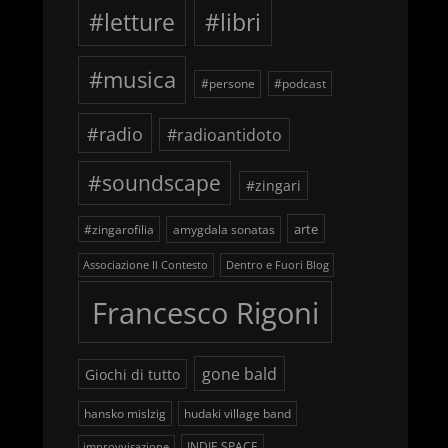
#letture
#libri
#musica
#persone
#podcast
#radio
#radioantidoto
#soundscape
#zingari
arte
#zingarofilia
amygdala sonatas
Associazione Il Contesto
Dentro e Fuori Blog
Francesco Rigoni
gone bald
Giochi di tutto
hansko mislzig
hudaki village band
INDIE SPACE
improvvisazione