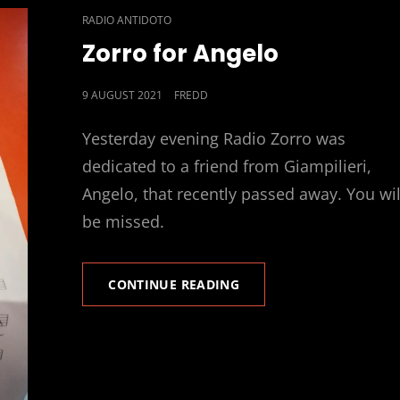
CAT
RADIO ANTIDOTO
LINKS
Zorro for Angelo
POSTED
9 AUGUST 2021
FREDD
ON
Yesterday evening Radio Zorro was
dedicated to a friend from Giampilieri,
Angelo, that recently passed away. You wil
be missed.
ZORRO
CONTINUE READING
FOR
ANGELO