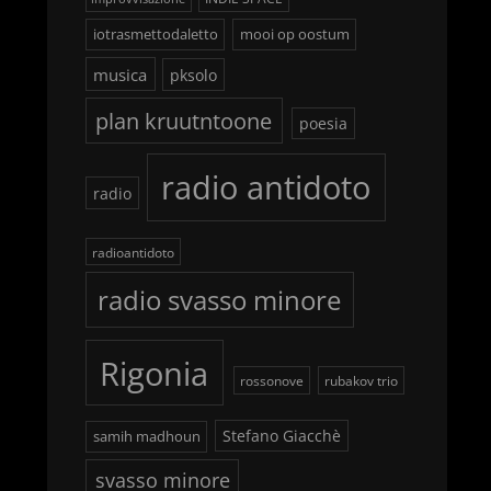
iotrasmettodaletto
mooi op oostum
musica
pksolo
plan kruutntoone
poesia
radio antidoto
radio
radioantidoto
radio svasso minore
Rigonia
rossonove
rubakov trio
Stefano Giacchè
samih madhoun
svasso minore