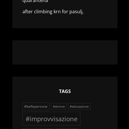
quarantena
after climbing krn for pasulj,
TAGS
#bellepersone
#donne
#educazione
#improvvisazione