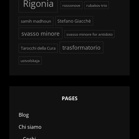
Rigonia
rossonove
rubakov trio
Stefano Giacchè
samih madhoun
svasso minore
svasso minore for antidoto
trasformatorio
Tarocchi della Cura
ustvolskaja
PAGES
Blog
Chi siamo
Cochi