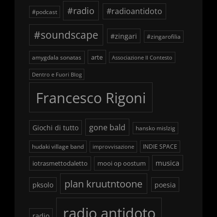
#radio
#radioantidoto
#podcast
#soundscape
#zingari
#zingarofilia
arte
amygdala sonatas
Associazione Il Contesto
Dentro e Fuori Blog
Francesco Rigoni
gone bald
Giochi di tutto
hansko mislzig
hudaki village band
INDIE SPACE
improvvisazione
musica
iotrasmettodaletto
mooi op oostum
plan kruutntoone
pksolo
poesia
radio antidoto
radio