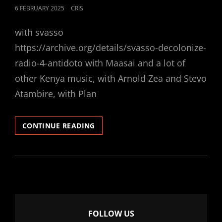
POSTED
6 FEBRUARY 2025
CRIS
ON
with svasso
https://archive.org/details/svasso-decolonize-
radio-4-antidoto with Maasai and a lot of
other Kenya music, with Arnold Zea and Stevo
Atambire, with Plan
LET
CONTINUE READING
S
RE-
DECOLONIZE
FOLLOW US