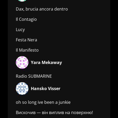
Dax, brucia ancora dentro
Il Contagio
Lucy
Festa Nera
Il Manifesto
Yara Mekaway
Radio SUBMARINE
Hansko Visser
oh so long ive been a junkie
Вискочив — він виплив на поверхню!