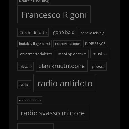
Dentro e Fuori Blog
Francesco Rigoni
gone bald
Giochi di tutto
hansko mislzig
hudaki village band
INDIE SPACE
improvvisazione
musica
iotrasmettodaletto
mooi op oostum
plan kruutntoone
pksolo
poesia
radio antidoto
radio
radioantidoto
radio svasso minore