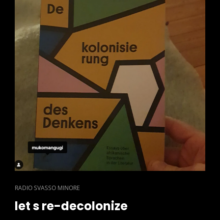
CAT
RADIO SVASSO MINORE
LINKS
let s re-decolonize