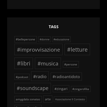
delle
schegge
TAGS
#bellepersone
#donne
#educazione
#improvvisazione
#letture
#libri
#musica
#persone
#radio
#radioantidoto
#podcast
#soundscape
#zingari
#zingarofilia
arte
amygdala sonatas
Associazione Il Contesto