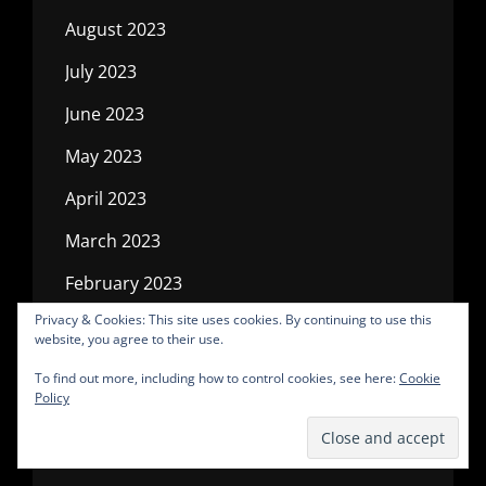
August 2023
July 2023
June 2023
May 2023
April 2023
March 2023
February 2023
Privacy & Cookies: This site uses cookies. By continuing to use this
January 2023
website, you agree to their use.
December 2022
To find out more, including how to control cookies, see here:
Cookie
Policy
November 2022
October 2022