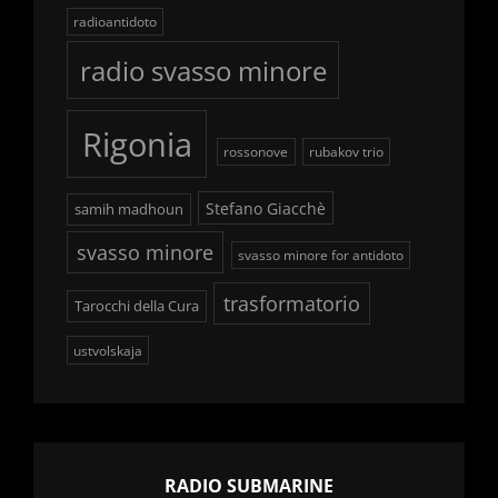
radioantidoto
radio svasso minore
Rigonia
rossonove
rubakov trio
Stefano Giacchè
samih madhoun
svasso minore
svasso minore for antidoto
trasformatorio
Tarocchi della Cura
ustvolskaja
RADIO SUBMARINE