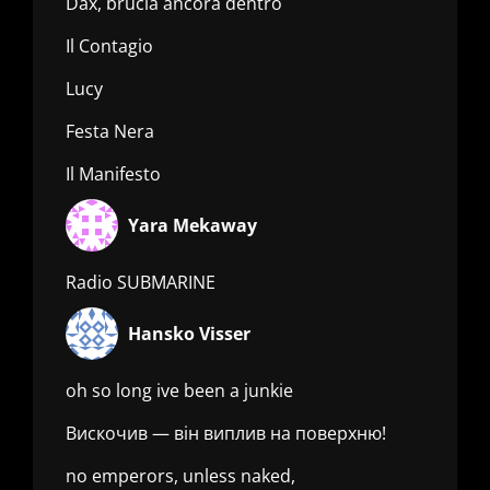
Dax, brucia ancora dentro
Il Contagio
Lucy
Festa Nera
Il Manifesto
Yara Mekaway
Radio SUBMARINE
Hansko Visser
oh so long ive been a junkie
Вискочив — він виплив на поверхню!
no emperors, unless naked,