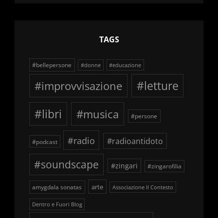
schegge
TAGS
#bellepersone
#donne
#educazione
#improvvisazione
#letture
#libri
#musica
#persone
#radio
#radioantidoto
#podcast
#soundscape
#zingari
#zingarofilia
arte
amygdala sonatas
Associazione Il Contesto
Dentro e Fuori Blog