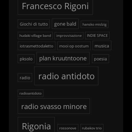
Francesco Rigoni
gone bald
Giochi di tutto
hansko mislzig
hudaki village band
INDIE SPACE
improvvisazione
musica
iotrasmettodaletto
mooi op oostum
plan kruutntoone
pksolo
poesia
radio antidoto
radio
radioantidoto
radio svasso minore
Rigonia
rossonove
rubakov trio