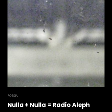
CAT
POESIA
LINKS
Nulla + Nulla = Radio Aleph