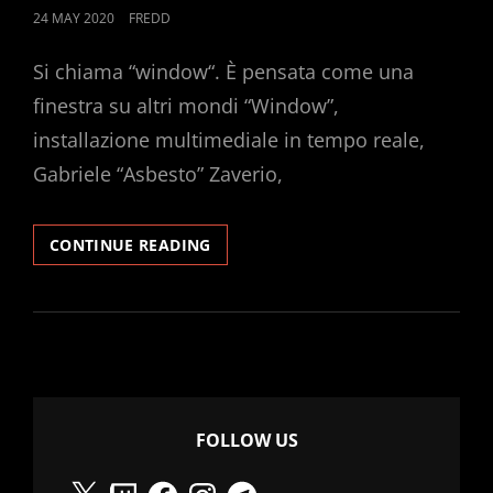
POSTED
24 MAY 2020
FREDD
ON
Si chiama “window“. È pensata come una
finestra su altri mondi “Window”,
installazione multimediale in tempo reale,
Gabriele “Asbesto” Zaverio,
NULLA
CONTINUE READING
+
NULLA
=
RADIO
ALEPH
FOLLOW US
X
Twitch
Facebook
Instagram
Telegram