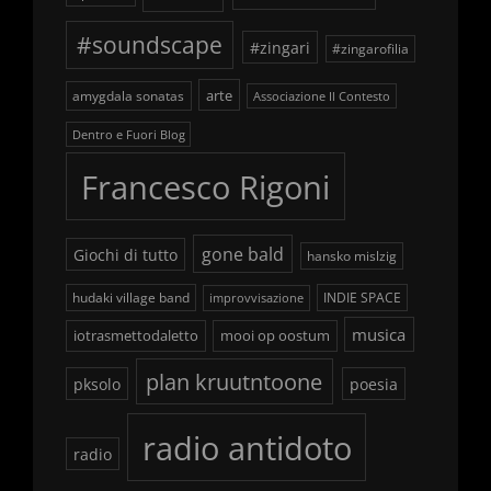
#soundscape
#zingari
#zingarofilia
arte
amygdala sonatas
Associazione Il Contesto
Dentro e Fuori Blog
Francesco Rigoni
gone bald
Giochi di tutto
hansko mislzig
hudaki village band
INDIE SPACE
improvvisazione
musica
iotrasmettodaletto
mooi op oostum
plan kruutntoone
pksolo
poesia
radio antidoto
radio