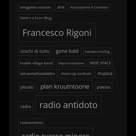
arte
amygdala sonatas
Associazione Il Contesto
Dentro e Fuori Blog
Francesco Rigoni
gone bald
Giochi di tutto
hansko mislzig
hudaki village band
INDIE SPACE
improvvisazione
musica
iotrasmettodaletto
mooi op oostum
plan kruutntoone
pksolo
poesia
radio antidoto
radio
radioantidoto
radio svasso minore