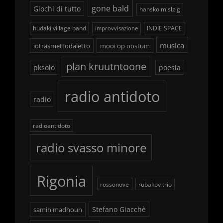
gone bald
Giochi di tutto
hansko mislzig
hudaki village band
INDIE SPACE
improvvisazione
musica
iotrasmettodaletto
mooi op oostum
plan kruutntoone
pksolo
poesia
radio antidoto
radio
radioantidoto
radio svasso minore
Rigonia
rossonove
rubakov trio
Stefano Giacchè
samih madhoun