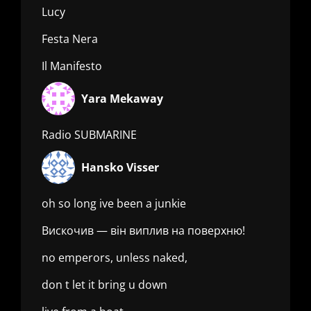
Lucy
Festa Nera
Il Manifesto
Yara Mekaway
Radio SUBMARINE
Hansko Visser
oh so long ive been a junkie
Вискочив — він виплив на поверхню!
no emperors, unless naked,
don t let it bring u down