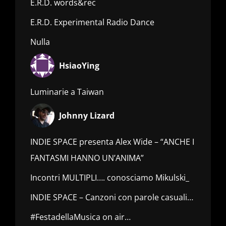
E.R.D. words&rec
E.R.D. Experimental Radio Dance
Nulla
HsiaoYing
Luminarie a Taiwan
Johnny Lizard
INDIE SPACE presenta Alex Wide – “ANCHE I
FANTASMI HANNO UN’ANIMA”
Incontri MULTIPLI…. conosciamo Mikulski_
INDIE SPACE – Canzoni con parole casuali…
#FestadellaMusica on air…