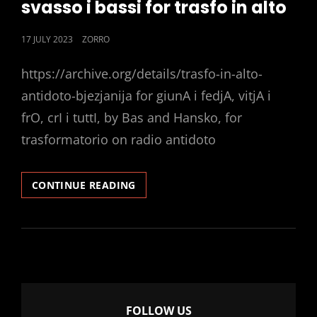
svasso i bassi for trasfo in alto
POSTED
17 JULY 2023
ZORRO
ON
https://archive.org/details/trasfo-in-alto-
antidoto-bjezjanija for giunA i fedjA, vitjA i
frO, crI i tuttI, by Bas and Hansko, for
trasformatorio on radio antidoto
SVASSO
CONTINUE READING
I
BASSI
FOR
TRASFO
IN
ALTO
FOLLOW US