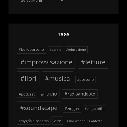
delle
schegge
TAGS
#bellepersone
#donne
#educazione
#improvvisazione
#letture
#libri
#musica
#persone
#radio
#radioantidoto
#podcast
#soundscape
#zingari
#zingarofilia
arte
amygdala sonatas
Associazione Il Contesto