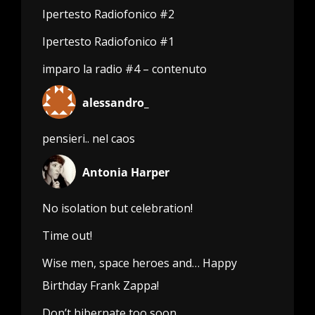
Ipertesto Radiofonico #2
Ipertesto Radiofonico #1
imparo la radio #4 – contenuto
alessandro_
pensieri.. nel caos
Antonia Harper
No isolation but celebration!
Time out!
Wise men, space heroes and… Happy
Birthday Frank Zappa!
Don’t hibernate too soon