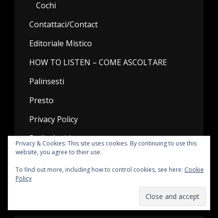
Cochi
Contattaci/Contact
Editoriale Mistico
HOW TO LISTEN – COME ASCOLTARE
Palinsesti
Presto
Privacy Policy
Radio Antidoto
Privacy & Cookies: This site uses cookies. By continuing to use this
website, you agree to their use.
rossonove
To find out more, including how to control cookies, see here:
Cookie
Una ricetta per fare la radio assieme
Policy