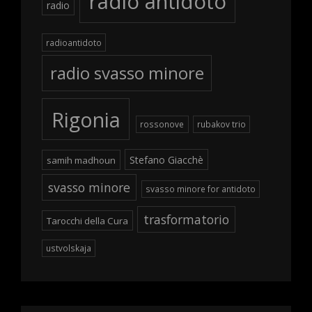
radio antidoto
radio
radioantidoto
radio svasso minore
Rigonia
rossonove
rubakov trio
Stefano Giacchè
samih madhoun
svasso minore
svasso minore for antidoto
trasformatorio
Tarocchi della Cura
ustvolskaja