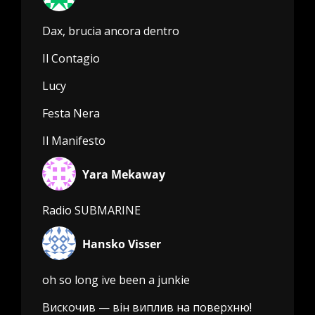
Dax, brucia ancora dentro
Il Contagio
Lucy
Festa Nera
Il Manifesto
Yara Mekaway
Radio SUBMARINE
Hansko Visser
oh so long ive been a junkie
Вискочив — він виплив на поверхню!