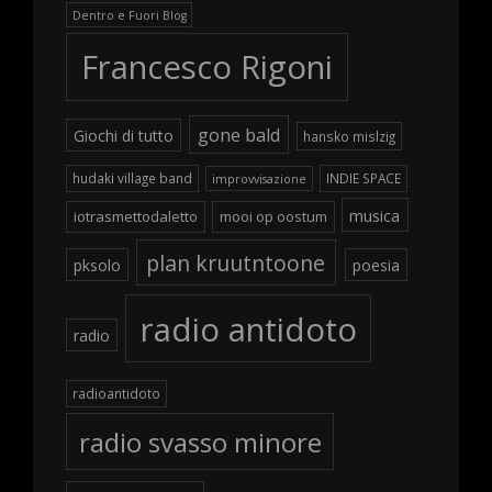
Dentro e Fuori Blog
Francesco Rigoni
gone bald
Giochi di tutto
hansko mislzig
hudaki village band
INDIE SPACE
improvvisazione
musica
iotrasmettodaletto
mooi op oostum
plan kruutntoone
pksolo
poesia
radio antidoto
radio
radioantidoto
radio svasso minore