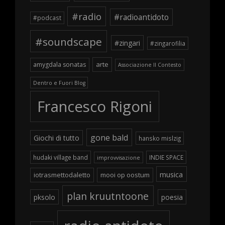
#radio
#radioantidoto
#podcast
#soundscape
#zingari
#zingarofilia
arte
amygdala sonatas
Associazione Il Contesto
Dentro e Fuori Blog
Francesco Rigoni
gone bald
Giochi di tutto
hansko mislzig
hudaki village band
INDIE SPACE
improvvisazione
musica
iotrasmettodaletto
mooi op oostum
plan kruutntoone
pksolo
poesia