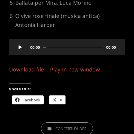
Ballata per Mira. Luca Morino
O vive rose finale (musica antica)
Antonia Harper
Audio
00:00
00:00
Player
Download file
|
Play in new window
Share this:
Facebook
X
CATEGORIES
CONCERTI DI IDEE