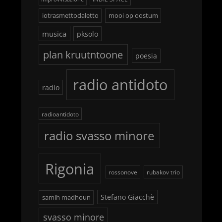
iotrasmettodaletto
mooi op oostum
musica
pksolo
plan kruutntoone
poesia
radio antidoto
radio
radioantidoto
radio svasso minore
Rigonia
rossonove
rubakov trio
Stefano Giacchè
samih madhoun
svasso minore