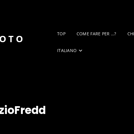
TOP
COME FARE PER …?
CH
DOTO
ITALIANO
zioFredd