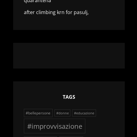
quarantena
after climbing krn for pasulj,
TAGS
#bellepersone
#donne
#educazione
#improvvisazione