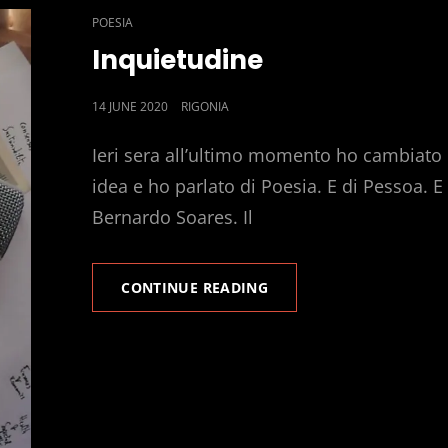
CAT
POESIA
LINKS
Inquietudine
POSTED
14 JUNE 2020
RIGONIA
ON
Ieri sera all’ultimo momento ho cambiato
idea e ho parlato di Poesia. E di Pessoa. E
Bernardo Soares. Il
INQUIETUDINE
CONTINUE READING