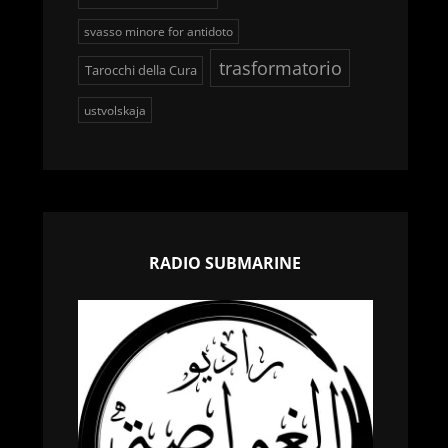
svasso minore for antidoto
trasformatorio
Tarocchi della Cura
ustvolskaja
RADIO SUBMARINE