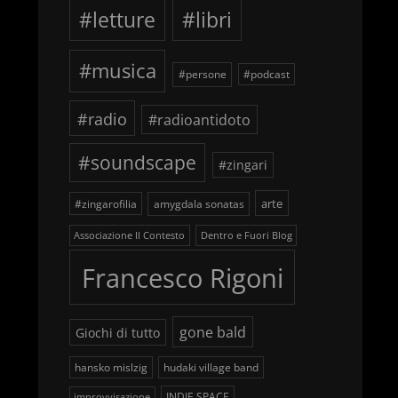
#letture
#libri
#musica
#persone
#podcast
#radio
#radioantidoto
#soundscape
#zingari
arte
#zingarofilia
amygdala sonatas
Associazione Il Contesto
Dentro e Fuori Blog
Francesco Rigoni
gone bald
Giochi di tutto
hansko mislzig
hudaki village band
INDIE SPACE
improvvisazione