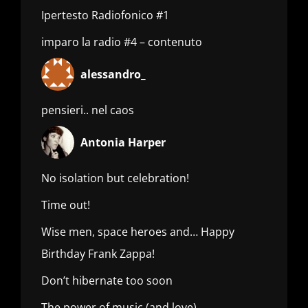
Ipertesto Radiofonico #1
imparo la radio #4 – contenuto
alessandro_
pensieri.. nel caos
Antonia Harper
No isolation but celebration!
Time out!
Wise men, space heroes and… Happy
Birthday Frank Zappa!
Don’t hibernate too soon
The power of music (and love)