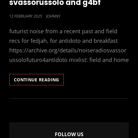
svassorussolo and g4bf
POSTED
12 FEBRUARY 2025
JOHNNY
ON
futurist noise from a recent past and field
recs for fedjah, for antidoto and breakfast
https://archive.org/details/noiseradiosvassor
ussolofuturo4antidoto mixlist: field and home
SVASSORUSSOLO
CONTINUE READING
AND
G4BF
FOLLOW US