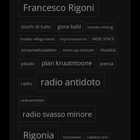
Francesco Rigoni
gone bald
Giochi di tutto
hansko mislzig
hudaki village band
INDIE SPACE
improvvisazione
musica
iotrasmettodaletto
mooi op oostum
plan kruutntoone
pksolo
poesia
radio antidoto
radio
radioantidoto
radio svasso minore
Rigonia
rossonove
rubakov trio