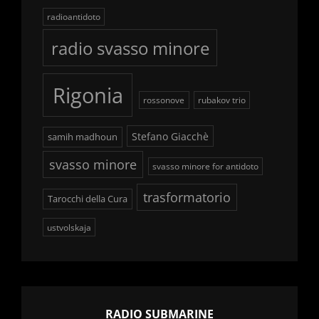
radioantidoto
radio svasso minore
Rigonia
rossonove
rubakov trio
Stefano Giacchè
samih madhoun
svasso minore
svasso minore for antidoto
trasformatorio
Tarocchi della Cura
ustvolskaja
RADIO SUBMARINE