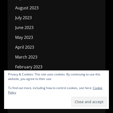
August 2023
July 2023
June 2023
May 2023
April 2023
March 2023
February 2023
Privacy & Cookies: This site uses cookies. By continuing to use this
January 2023
website, you agree to their use.
December 2022
To find out more, including how to control cookies, see here:
Cookie
Policy
November 2022
October 2022