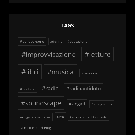
schegge
TAGS
#bellepersone
#donne
#educazione
#improvvisazione
#letture
#libri
#musica
#persone
#radio
#radioantidoto
#podcast
#soundscape
#zingari
#zingarofilia
arte
amygdala sonatas
Associazione Il Contesto
Dentro e Fuori Blog