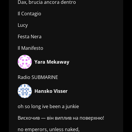
Dax, brucia ancora dentro
Il Contagio
Lucy
Festa Nera
Il Manifesto
Yara Mekaway
Radio SUBMARINE
Hansko Visser
oh so long ive been a junkie
Вискочив — він виплив на поверхню!
no emperors, unless naked,