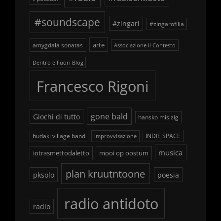
#soundscape
#zingari
#zingarofilia
arte
amygdala sonatas
Associazione Il Contesto
Dentro e Fuori Blog
Francesco Rigoni
gone bald
Giochi di tutto
hansko mislzig
hudaki village band
INDIE SPACE
improvvisazione
musica
iotrasmettodaletto
mooi op oostum
plan kruutntoone
pksolo
poesia
radio antidoto
radio