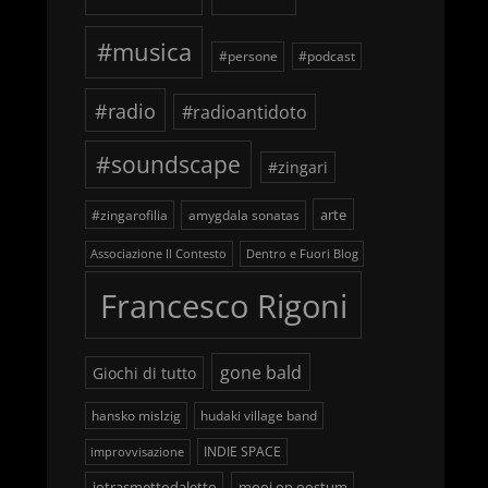
#musica
#persone
#podcast
#radio
#radioantidoto
#soundscape
#zingari
arte
#zingarofilia
amygdala sonatas
Associazione Il Contesto
Dentro e Fuori Blog
Francesco Rigoni
gone bald
Giochi di tutto
hansko mislzig
hudaki village band
INDIE SPACE
improvvisazione
iotrasmettodaletto
mooi op oostum