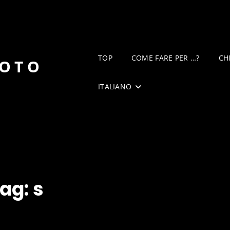
TOP
COME FARE PER …?
CH
DOTO
ITALIANO
ag:
s