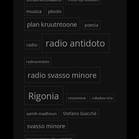
musica
pksolo
plan kruutntoone
poesia
radio antidoto
radio
radioantidoto
radio svasso minore
Rigonia
rossonove
rubakov trio
Stefano Giacchè
samih madhoun
svasso minore
svasso minore for antidoto