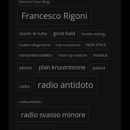
Dentro e Fuori Blog
Francesco Rigoni
gone bald
Giochi di tutto
hansko mislzig
hudaki village band
INDIE SPACE
improvvisazione
musica
iotrasmettodaletto
mooi op oostum
plan kruutntoone
pksolo
poesia
radio antidoto
radio
radioantidoto
radio svasso minore