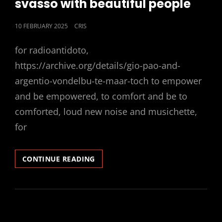
svasso with beautiful people
POSTED
10 FEBRUARY 2025
CRIS
ON
for radioantidoto,
https://archive.org/details/gio-pao-and-
argentio-vondelbu-te-maar-toch to empower
and be empowered, to comfort and be to
comforted, loud new noise and musichette,
for
SVASSO
CONTINUE READING
WITH
BEAUTIFUL
PEOPLE