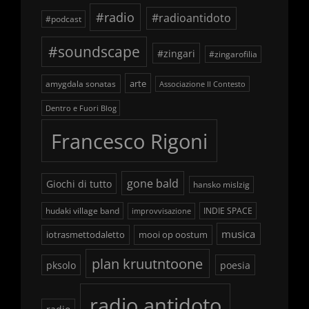
#radio
#radioantidoto
#podcast
#soundscape
#zingari
#zingarofilia
arte
amygdala sonatas
Associazione Il Contesto
Dentro e Fuori Blog
Francesco Rigoni
gone bald
Giochi di tutto
hansko mislzig
hudaki village band
INDIE SPACE
improvvisazione
musica
iotrasmettodaletto
mooi op oostum
plan kruutntoone
pksolo
poesia
radio antidoto