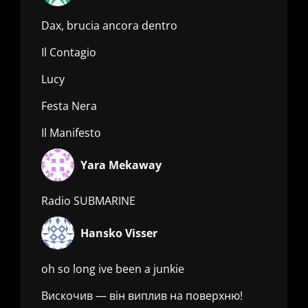
Dax, brucia ancora dentro
Il Contagio
Lucy
Festa Nera
Il Manifesto
Yara Mekaway
Radio SUBMARINE
Hansko Visser
oh so long ive been a junkie
Вискочив — він виплив на поверхню!