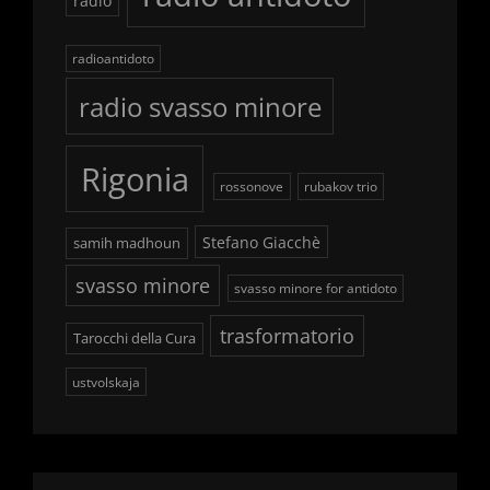
radio
radioantidoto
radio svasso minore
Rigonia
rossonove
rubakov trio
Stefano Giacchè
samih madhoun
svasso minore
svasso minore for antidoto
trasformatorio
Tarocchi della Cura
ustvolskaja