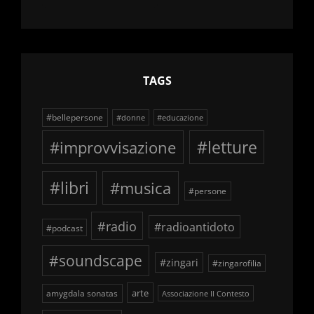
delle
schegge
TAGS
#bellepersone
#donne
#educazione
#improvvisazione
#letture
#libri
#musica
#persone
#radio
#radioantidoto
#podcast
#soundscape
#zingari
#zingarofilia
arte
amygdala sonatas
Associazione Il Contesto