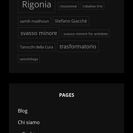
Rigonia
rossonove
rubakov trio
Stefano Giacchè
samih madhoun
svasso minore
svasso minore for antidoto
trasformatorio
Tarocchi della Cura
ustvolskaja
PAGES
Blog
Chi siamo