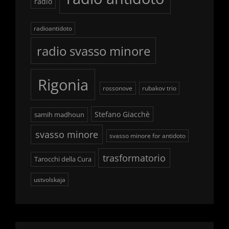
radio
radioantidoto
radio svasso minore
Rigonia
rossonove
rubakov trio
Stefano Giacchè
samih madhoun
svasso minore
svasso minore for antidoto
trasformatorio
Tarocchi della Cura
ustvolskaja