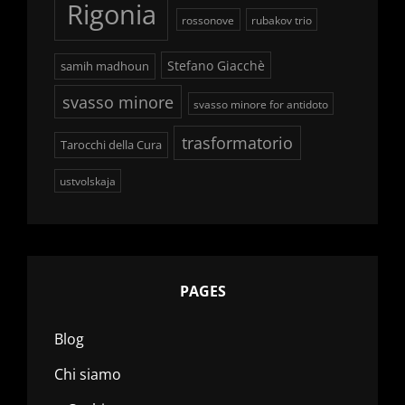
Rigonia
rossonove
rubakov trio
Stefano Giacchè
samih madhoun
svasso minore
svasso minore for antidoto
trasformatorio
Tarocchi della Cura
ustvolskaja
PAGES
Blog
Chi siamo