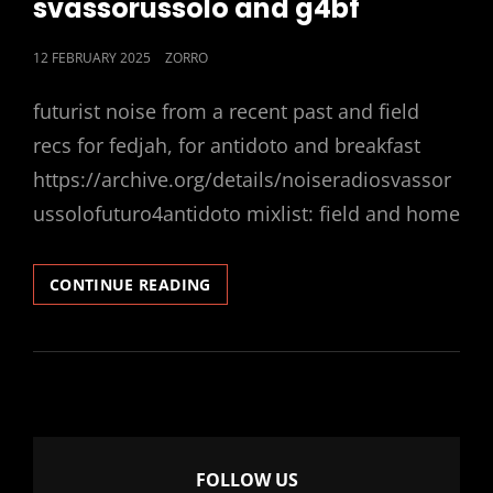
svassorussolo and g4bf
POSTED
12 FEBRUARY 2025
ZORRO
ON
futurist noise from a recent past and field
recs for fedjah, for antidoto and breakfast
https://archive.org/details/noiseradiosvassor
ussolofuturo4antidoto mixlist: field and home
SVASSORUSSOLO
CONTINUE READING
AND
G4BF
FOLLOW US