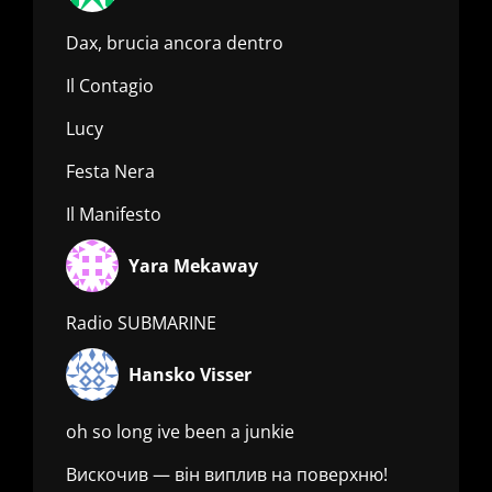
Dax, brucia ancora dentro
Il Contagio
Lucy
Festa Nera
Il Manifesto
Yara Mekaway
Radio SUBMARINE
Hansko Visser
oh so long ive been a junkie
Вискочив — він виплив на поверхню!