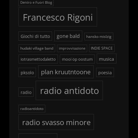
Dentro e Fuori Blog
Francesco Rigoni
gone bald
Giochi di tutto
hansko mislzig
hudaki village band
INDIE SPACE
improvvisazione
musica
iotrasmettodaletto
mooi op oostum
plan kruutntoone
pksolo
poesia
radio antidoto
radio
radioantidoto
radio svasso minore