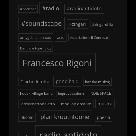
#radio
#radioantidoto
#podcast
#soundscape
#zingari
#zingarofilia
arte
amygdala sonatas
Associazione Il Contesto
Dentro e Fuori Blog
Francesco Rigoni
gone bald
Giochi di tutto
hansko mislzig
hudaki village band
INDIE SPACE
improvvisazione
musica
iotrasmettodaletto
mooi op oostum
plan kruutntoone
pksolo
poesia
radio antidoto