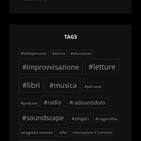
delle
schegge
TAGS
#bellepersone
#donne
#educazione
#improvvisazione
#letture
#libri
#musica
#persone
#radio
#radioantidoto
#podcast
#soundscape
#zingari
#zingarofilia
arte
amygdala sonatas
Associazione Il Contesto