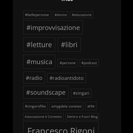
#bellepersone
#donne
#educazione
#improvvisazione
#letture
#libri
#musica
#persone
#podcast
#radio
#radioantidoto
#soundscape
#zingari
arte
#zingarofilia
amygdala sonatas
Associazione Il Contesto
Dentro e Fuori Blog
Francesco Rigoni