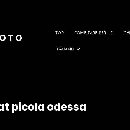
TOP
COME FARE PER …?
CH
DOTO
ITALIANO
t picola odessa