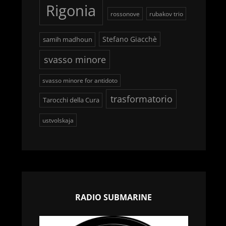
Rigonia
rossonove
rubakov trio
Stefano Giacchè
samih madhoun
svasso minore
svasso minore for antidoto
trasformatorio
Tarocchi della Cura
ustvolskaja
RADIO SUBMARINE