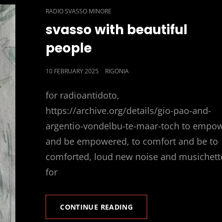
CAT
RADIO SVASSO MINORE
LINKS
svasso with beautiful
people
POSTED
10 FEBRUARY 2025
RIGONIA
ON
for radioantidoto,
https://archive.org/details/gio-pao-and-
argentio-vondelbu-te-maar-toch to empo
and be empowered, to comfort and be to
comforted, loud new noise and musichett
for
SVASSO
CONTINUE READING
WITH