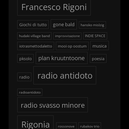
Francesco Rigoni
gone bald
Giochi di tutto
hansko mislzig
hudaki village band
INDIE SPACE
improvvisazione
musica
iotrasmettodaletto
mooi op oostum
plan kruutntoone
pksolo
poesia
radio antidoto
radio
radioantidoto
radio svasso minore
Rigonia
rossonove
rubakov trio