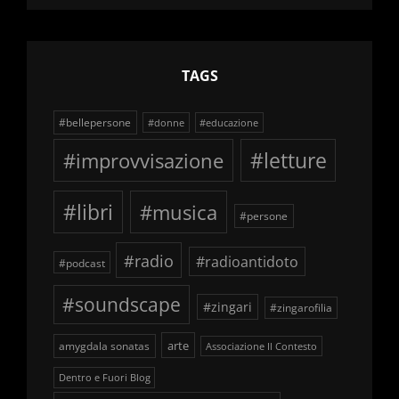
schegge
TAGS
#bellepersone
#donne
#educazione
#improvvisazione
#letture
#libri
#musica
#persone
#radio
#radioantidoto
#podcast
#soundscape
#zingari
#zingarofilia
arte
amygdala sonatas
Associazione Il Contesto
Dentro e Fuori Blog