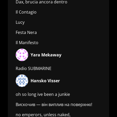
Dax, brucia ancora dentro
Il Contagio
Lucy
Festa Nera
Il Manifesto
Yara Mekaway
Radio SUBMARINE
Hansko Visser
oh so long ive been a junkie
Вискочив — він виплив на поверхню!
no emperors, unless naked,