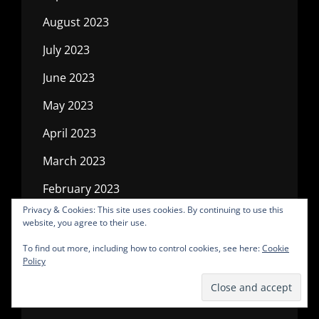
August 2023
July 2023
June 2023
May 2023
April 2023
March 2023
February 2023
Privacy & Cookies: This site uses cookies. By continuing to use this
January 2023
website, you agree to their use.
December 2022
To find out more, including how to control cookies, see here:
Cookie
Policy
November 2022
October 2022