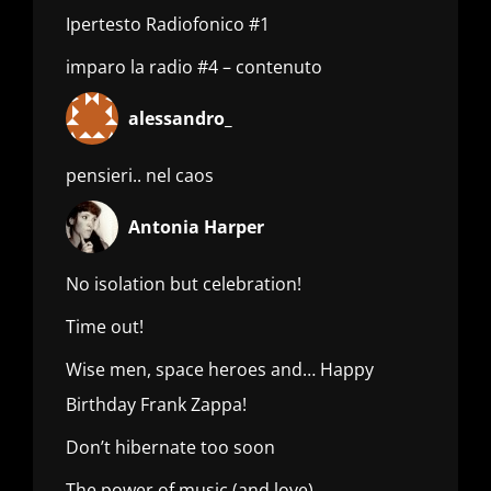
Ipertesto Radiofonico #1
imparo la radio #4 – contenuto
alessandro_
pensieri.. nel caos
Antonia Harper
No isolation but celebration!
Time out!
Wise men, space heroes and… Happy
Birthday Frank Zappa!
Don’t hibernate too soon
The power of music (and love)