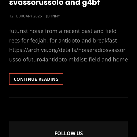
svassorussolo and g4bf
POSTED
12 FEBRUARY 2025
JOHNNY
ON
futurist noise from a recent past and field
recs for fedjah, for antidoto and breakfast
https://archive.org/details/noiseradiosvassor
ussolofuturo4antidoto mixlist: field and home
SVASSORUSSOLO
CONTINUE READING
AND
G4BF
FOLLOW US