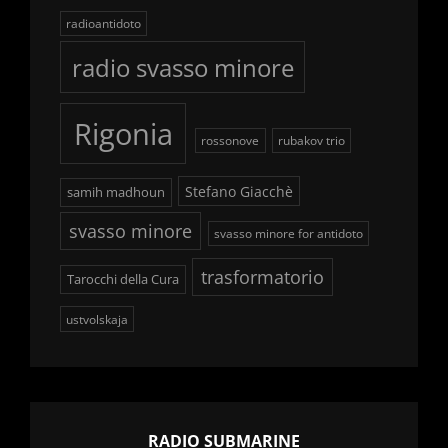
radioantidoto
radio svasso minore
Rigonia
rossonove
rubakov trio
Stefano Giacchè
samih madhoun
svasso minore
svasso minore for antidoto
trasformatorio
Tarocchi della Cura
ustvolskaja
RADIO SUBMARINE