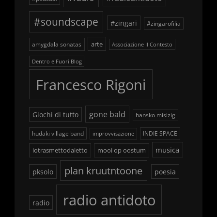
#soundscape
#zingari
#zingarofilia
arte
amygdala sonatas
Associazione Il Contesto
Dentro e Fuori Blog
Francesco Rigoni
gone bald
Giochi di tutto
hansko mislzig
hudaki village band
INDIE SPACE
improvvisazione
musica
iotrasmettodaletto
mooi op oostum
plan kruutntoone
pksolo
poesia
radio antidoto
radio