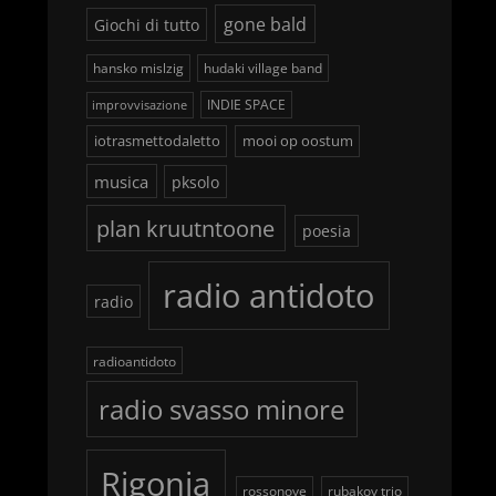
gone bald
Giochi di tutto
hansko mislzig
hudaki village band
INDIE SPACE
improvvisazione
iotrasmettodaletto
mooi op oostum
musica
pksolo
plan kruutntoone
poesia
radio antidoto
radio
radioantidoto
radio svasso minore
Rigonia
rossonove
rubakov trio