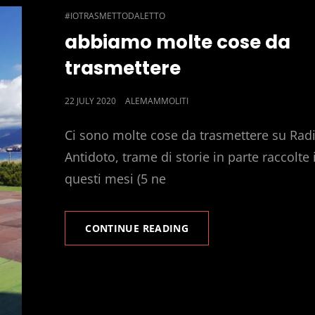
CAT
#IOTRASMETTODALETTO
LINKS
abbiamo molte cose da
trasmettere
POSTED
22 JULY 2020
ALEMAMMOLITI
ON
Ci sono molte cose da trasmettere su Rad
Antidoto, trame di storie in parte raccolte 
questi mesi (5 ne
ABBIAMO
CONTINUE READING
MOLTE
COSE
DA
TRASMETTERE