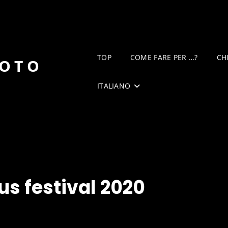
TOP
COME FARE PER …?
CH
DOTO
ITALIANO
s festival 2020