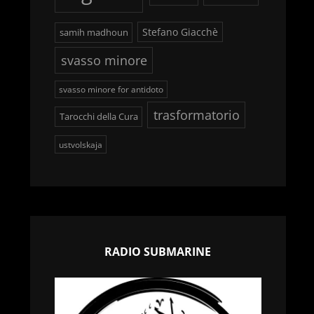
Stefano Giacchè
samih madhoun
svasso minore
svasso minore for antidoto
trasformatorio
Tarocchi della Cura
ustvolskaja
RADIO SUBMARINE