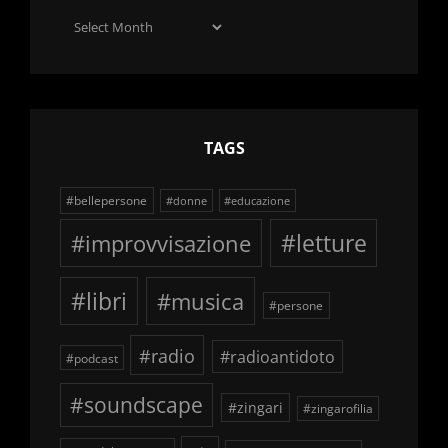
Archivio
delle
schegge
TAGS
#bellepersone
#donne
#educazione
#improvvisazione
#letture
#libri
#musica
#persone
#radio
#radioantidoto
#podcast
#soundscape
#zingari
#zingarofilia