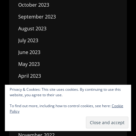
October 2023
September 2023
August 2023
July 2023
June 2023
May 2023
April 2023
March 2023
Privacy & Cookies: This site uses cookies. By continuing to use this
website, you agree to their use.
February 2023
To find out more, including how to control cookies, see here:
Cookie
January 2023
Policy
December 2022
November 2022