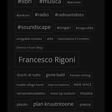
#libri
#musica
#persone
#radio
#radioantidoto
#podcast
#soundscape
#zingari
#zingarofilia
arte
amygdala sonatas
Associazione Il Contesto
Dentro e Fuori Blog
Francesco Rigoni
gone bald
Giochi di tutto
hansko mislzig
hudaki village band
INDIE SPACE
improvvisazione
musica
iotrasmettodaletto
mooi op oostum
plan kruutntoone
pksolo
poesia