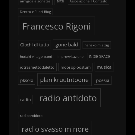
arte
amygdala sonatas
Associazione Il Contesto
Dentro e Fuori Blog
Francesco Rigoni
gone bald
Giochi di tutto
hansko mislzig
hudaki village band
INDIE SPACE
improvvisazione
musica
iotrasmettodaletto
mooi op oostum
plan kruutntoone
pksolo
poesia
radio antidoto
radio
radioantidoto
radio svasso minore