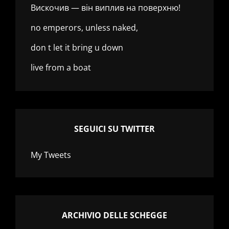
Вискочив — він виплив на поверхню!
no emperors, unless naked,
don t let it bring u down
live from a boat
SEGUICI SU TWITTER
My Tweets
ARCHIVIO DELLE SCHEGGE