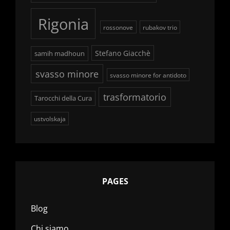
Rigonia
rossonove
rubakov trio
Stefano Giacchè
samih madhoun
svasso minore
svasso minore for antidoto
trasformatorio
Tarocchi della Cura
ustvolskaja
PAGES
Blog
Chi siamo