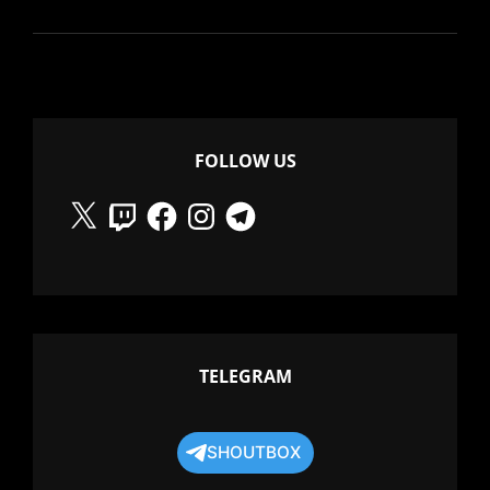
LOVE
IN
THE
STRANGEST
PLACES
FOLLOW US
X
Twitch
Facebook
Instagram
Telegram
TELEGRAM
SHOUTBOX