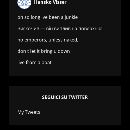
Hansko Visser
oh so long ive been a junkie
Вискочив — він виплив на поверхню!
no emperors, unless naked,
don t let it bring u down
live from a boat
SEGUICI SU TWITTER
My Tweets