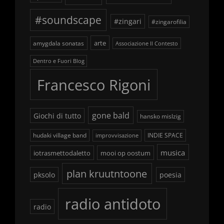
#soundscape
#zingari
#zingarofilia
arte
amygdala sonatas
Associazione Il Contesto
Dentro e Fuori Blog
Francesco Rigoni
gone bald
Giochi di tutto
hansko mislzig
hudaki village band
INDIE SPACE
improvvisazione
musica
iotrasmettodaletto
mooi op oostum
plan kruutntoone
pksolo
poesia
radio antidoto
radio