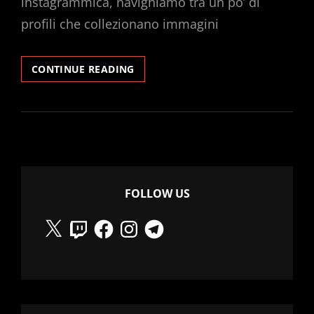
instagrammica, navighiamo tra un po’ di
profili che collezionano immagini
IPERTESTO
CONTINUE READING
RADIOFONICO
#2
FOLLOW US
X
Twitch
Facebook
Instagram
Telegram