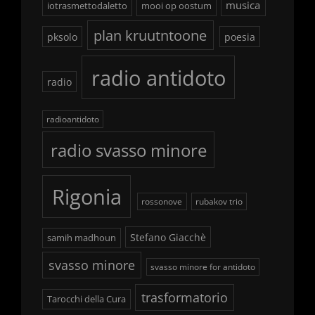
musica
iotrasmettodaletto
mooi op oostum
plan kruutntoone
pksolo
poesia
radio antidoto
radio
radioantidoto
radio svasso minore
Rigonia
rossonove
rubakov trio
Stefano Giacchè
samih madhoun
svasso minore
svasso minore for antidoto
trasformatorio
Tarocchi della Cura