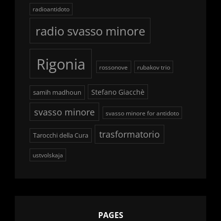
radioantidoto
radio svasso minore
Rigonia
rossonove
rubakov trio
Stefano Giacchè
samih madhoun
svasso minore
svasso minore for antidoto
trasformatorio
Tarocchi della Cura
ustvolskaja
PAGES