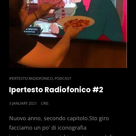
CAT
,
IPERTESTO RADIOFONICO
PODCAST
LINKS
Ipertesto Radiofonico #2
POSTED
3 JANUARY 2021
CRIS
ON
Nuovo anno, secondo capitolo.Sto giro
facciamo un po’ di iconografia