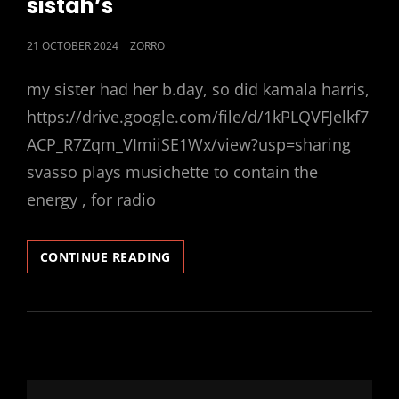
sistah’s
POSTED
21 OCTOBER 2024
ZORRO
ON
my sister had her b.day, so did kamala harris,
https://drive.google.com/file/d/1kPLQVFJelkf7
ACP_R7Zqm_VImiiSE1Wx/view?usp=sharing
svasso plays musichette to contain the
energy , for radio
SVASSO
CONTINUE READING
BIRTHDAY
RADIO
FOR
SISTAH’S