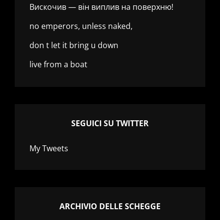
Вискочив — він виплив на поверхню!
no emperors, unless naked,
don t let it bring u down
live from a boat
SEGUICI SU TWITTER
My Tweets
ARCHIVIO DELLE SCHEGGE