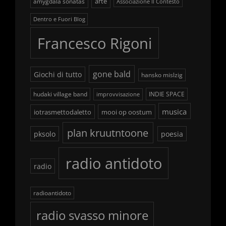
arte
amygdala sonatas
Associazione Il Contesto
Dentro e Fuori Blog
Francesco Rigoni
gone bald
Giochi di tutto
hansko mislzig
hudaki village band
INDIE SPACE
improvvisazione
musica
iotrasmettodaletto
mooi op oostum
plan kruutntoone
pksolo
poesia
radio antidoto
radio
radioantidoto
radio svasso minore