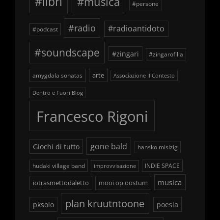
#libri
#musica
#persone
#radio
#radioantidoto
#podcast
#soundscape
#zingari
#zingarofilia
arte
amygdala sonatas
Associazione Il Contesto
Dentro e Fuori Blog
Francesco Rigoni
gone bald
Giochi di tutto
hansko mislzig
hudaki village band
INDIE SPACE
improvvisazione
musica
iotrasmettodaletto
mooi op oostum
plan kruutntoone
pksolo
poesia