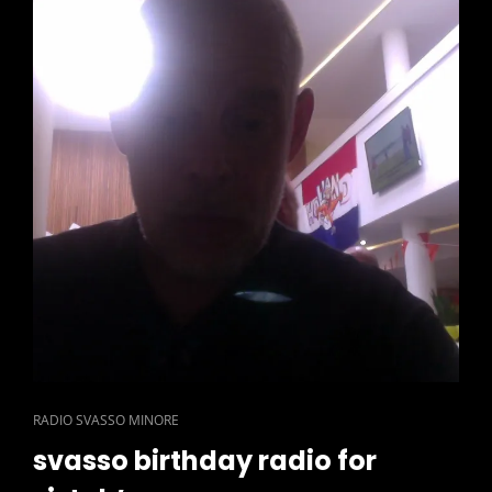
CAT
RADIO SVASSO MINORE
LINKS
svasso birthday radio for