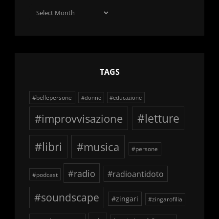
Archivio
delle
schegge
TAGS
#bellepersone
#donne
#educazione
#improvvisazione
#letture
#libri
#musica
#persone
#radio
#radioantidoto
#podcast
#soundscape
#zingari
#zingarofilia