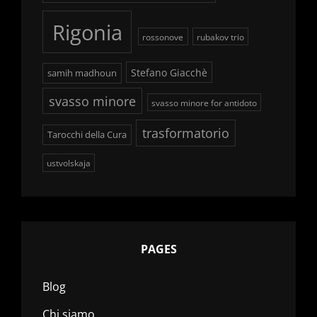
Rigonia
rossonove
rubakov trio
Stefano Giacchè
samih madhoun
svasso minore
svasso minore for antidoto
trasformatorio
Tarocchi della Cura
ustvolskaja
PAGES
Blog
Chi siamo