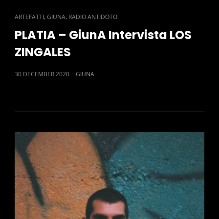
CAT
,
,
ARTEFATTI
GIUNA
RADIO ANTIDOTO
LINKS
PLATIA – GiunA Intervista LOS
ZINGALES
POSTED
30 DECEMBER 2020
GIUNA
ON