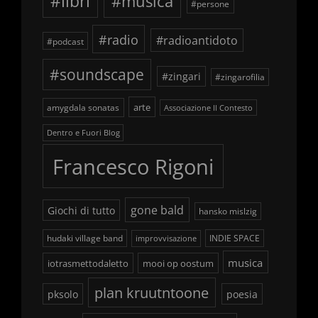
#libri
#musica
#persone
#radio
#radioantidoto
#podcast
#soundscape
#zingari
#zingarofilia
arte
amygdala sonatas
Associazione Il Contesto
Dentro e Fuori Blog
Francesco Rigoni
gone bald
Giochi di tutto
hansko mislzig
hudaki village band
INDIE SPACE
improvvisazione
musica
iotrasmettodaletto
mooi op oostum
plan kruutntoone
pksolo
poesia