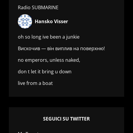
Radio SUBMARINE
Hansko Visser
oh so long ive been a junkie
Вискочив — він виплив на поверхню!
no emperors, unless naked,
don t let it bring u down
live from a boat
SEGUICI SU TWITTER