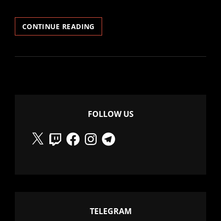
–
CONTINUE READING
CRISIS
–
ORDER
TO
MY
CHAOS
FOLLOW US
X
Twitch
Facebook
Instagram
Telegram
TELEGRAM