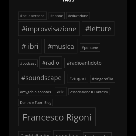
#bellepersone
#donne
#educazione
#improvvisazione
#letture
#libri
#musica
#persone
#radio
#radioantidoto
#podcast
#soundscape
#zingari
#zingarofilia
arte
amygdala sonatas
Associazione Il Contesto
Dentro e Fuori Blog
Francesco Rigoni
gone bald
Giochi di tutto