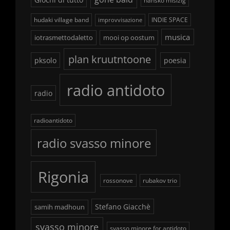
hansko mislzig
hudaki village band
INDIE SPACE
improvvisazione
musica
iotrasmettodaletto
mooi op oostum
plan kruutntoone
pksolo
poesia
radio antidoto
radio
radioantidoto
radio svasso minore
Rigonia
rossonove
rubakov trio
Stefano Giacchè
samih madhoun
svasso minore
svasso minore for antidoto