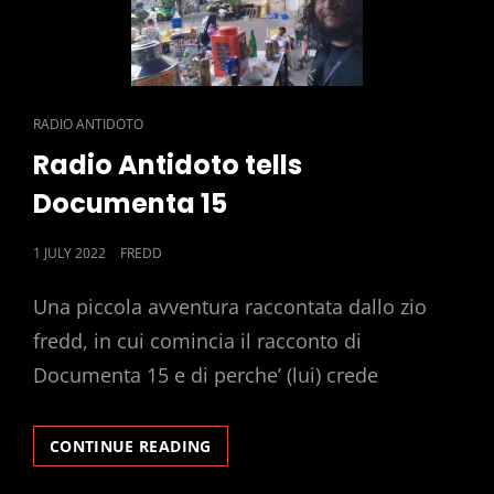
CAT
RADIO ANTIDOTO
LINKS
Radio Antidoto tells
Documenta 15
POSTED
1 JULY 2022
FREDD
ON
Una piccola avventura raccontata dallo zio
fredd, in cui comincia il racconto di
Documenta 15 e di perche’ (lui) crede
RADIO
CONTINUE READING
ANTIDOTO
TELLS