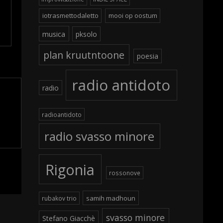
iotrasmettodaletto
mooi op oostum
musica
pksolo
plan kruutntoone
poesia
radio antidoto
radio
radioantidoto
radio svasso minore
Rigonia
rossonove
samih madhoun
rubakov trio
svasso minore
Stefano Giacchè