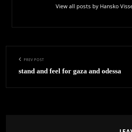
View all posts by Hansko Viss
Post
navigation
Previous
PREV POST
Post
stand and feel for gaza and odessa
LEA