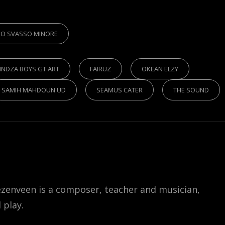
S
IO SVASSO MINORE
INDZA BOYS GT ART
FAIRUZ
OKEAN ELZY
SAMIH MAHDOUN UD
SEAMUS CATER
THE SOUND
iezenveen is a composer, teacher and musician,
 play.