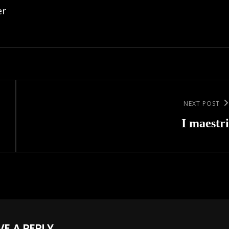
er
Next
NEXT POST
Post
I maestri
VE A REPLY