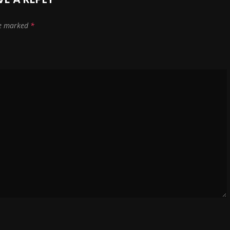
re marked
*