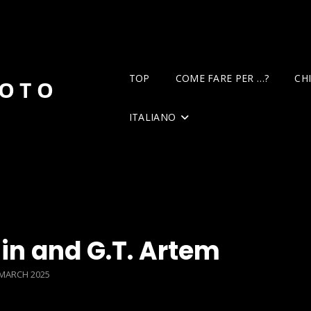
TOP
COME FARE PER …?
CH
DOTO
ITALIANO
in and G.T. Artem
STED
 MARCH 2025