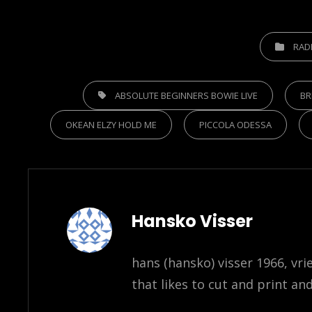
CATEGORIE
RAD
TAGS,
ABSOLUTE BEGINNERS BOWIE LIVE
BR
OKEAN ELZY HOLD ME
PICCOLA ODESSA
Author:
Hansko Visser
hans (hansko) visser 1966, vr
that likes to cut and print and