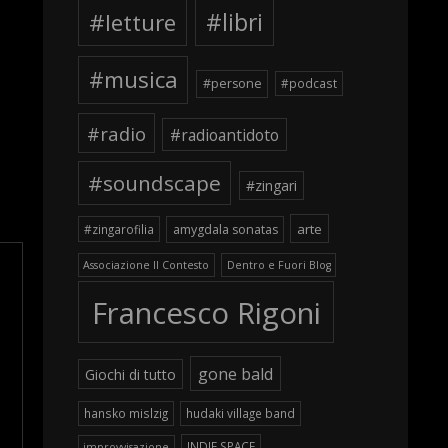
#letture
#libri
#musica
#persone
#podcast
#radio
#radioantidoto
#soundscape
#zingari
arte
#zingarofilia
amygdala sonatas
Associazione Il Contesto
Dentro e Fuori Blog
Francesco Rigoni
gone bald
Giochi di tutto
hansko mislzig
hudaki village band
INDIE SPACE
improvvisazione