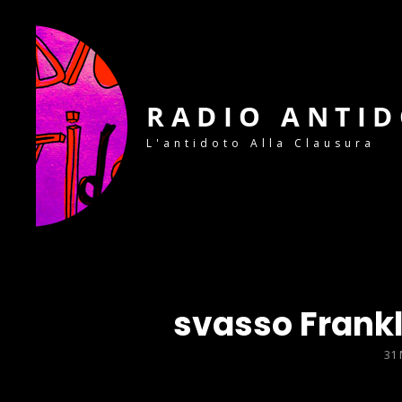
RADIO ANTI
L'antidoto Alla Clausura
svasso Frankl
PO
31
ON