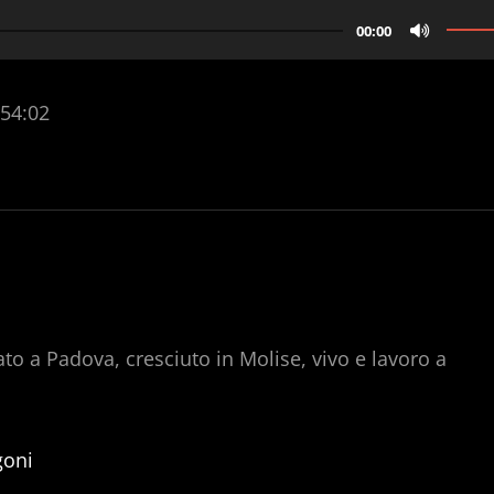
Use
00:00
Up/
Arro
 54:02
keys
to
incr
or
decr
volu
to a Padova, cresciuto in Molise, vivo e lavoro a
goni