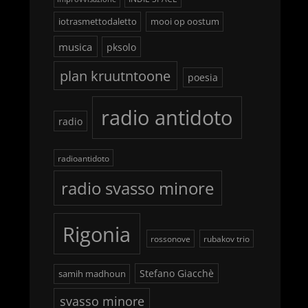
iotrasmettodaletto
mooi op oostum
musica
pksolo
plan kruutntoone
poesia
radio antidoto
radio
radioantidoto
radio svasso minore
Rigonia
rossonove
rubakov trio
Stefano Giacchè
samih madhoun
svasso minore