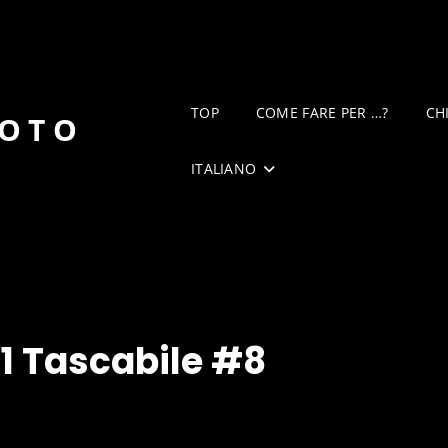
TOP
COME FARE PER …?
CH
DOTO
ITALIANO
1 Tascabile #8