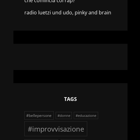
che comincia col rap?
radio luetzi und udo, pinky and brain
TAGS
#bellepersone
#donne
#educazione
#improvvisazione