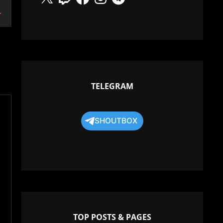
Down
w
TELEGRAM
ease
ease
SHOUTBOX
me.
TOP POSTS & PAGES