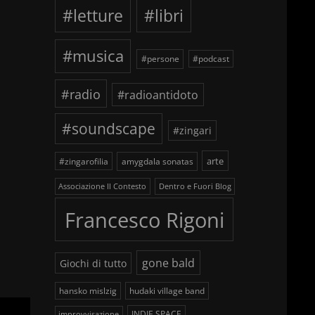
#letture
#libri
#musica
#persone
#podcast
#radio
#radioantidoto
#soundscape
#zingari
arte
#zingarofilia
amygdala sonatas
Associazione Il Contesto
Dentro e Fuori Blog
Francesco Rigoni
gone bald
Giochi di tutto
hansko mislzig
hudaki village band
INDIE SPACE
improvvisazione