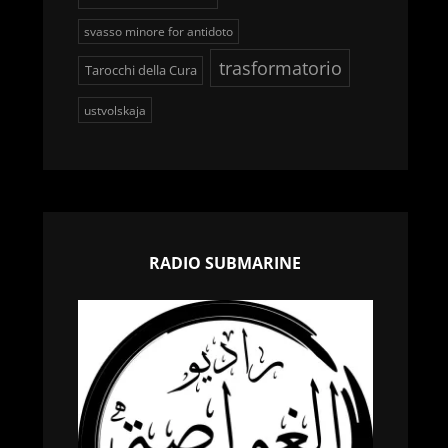
svasso minore for antidoto
trasformatorio
Tarocchi della Cura
ustvolskaja
RADIO SUBMARINE