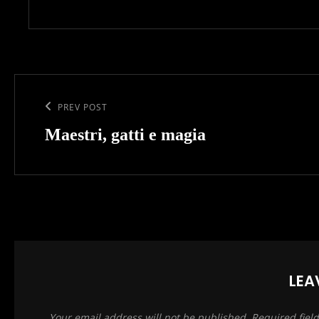
Post
navigation
Previous
PREV POST
Post
Maestri, gatti e magia
LEA
Your email address will not be published.
Required fiel