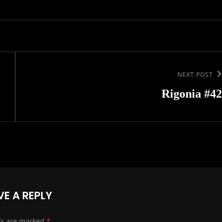
Next
NEXT POST
Post
Rigonia #42
VE A REPLY
ds are marked
*