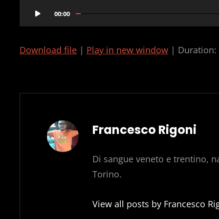
Audio
00:00
Player
Download file
|
Play in new window
|
Duration:
Author:
Francesco Rigoni
Di sangue veneto e trentino, na
Torino.
View all posts by Francesco Ri