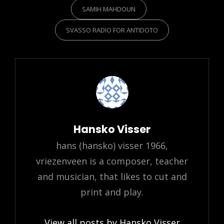
SAMIH MAHDOUN
SVASSO RADIO FOR ANTIDOTO
Author:
Hansko Visser
hans (hansko) visser 1966,
vriezenveen is a composer, teacher
and musician, that likes to cut and
print and play.
View all posts by Hansko Visser