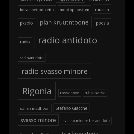
musica
iotrasmettodaletto
mooi op oostum
plan kruutntoone
pksolo
poesia
radio antidoto
radio
radioantidoto
radio svasso minore
Rigonia
rossonove
rubakov trio
Stefano Giacchè
samih madhoun
svasso minore
svasso minore for antidoto
trasformatorio