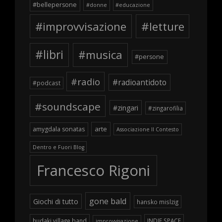
#bellepersone
#donne
#educazione
#improvvisazione
#letture
#libri
#musica
#persone
#radio
#radioantidoto
#podcast
#soundscape
#zingari
#zingarofilia
arte
amygdala sonatas
Associazione Il Contesto
Dentro e Fuori Blog
Francesco Rigoni
gone bald
Giochi di tutto
hansko mislzig
hudaki village band
INDIE SPACE
improvvisazione