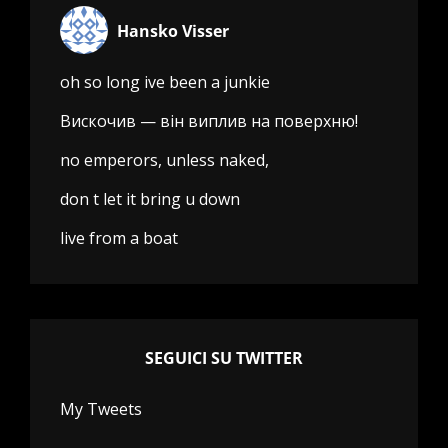
Hansko Visser
oh so long ive been a junkie
Вискочив — він виплив на поверхню!
no emperors, unless naked,
don t let it bring u down
live from a boat
SEGUICI SU TWITTER
My Tweets