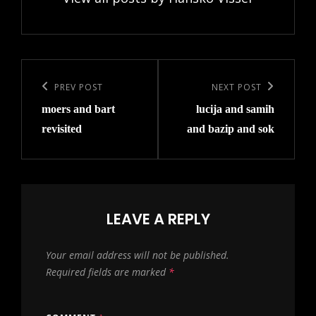
Post
navigation
Previous
PREV POST
Next
NEXT POST
moers and bart
lucija and samih
Post
Post
revisited
and bazip and sok
LEAVE A REPLY
Your email address will not be published.
Required fields are marked
*