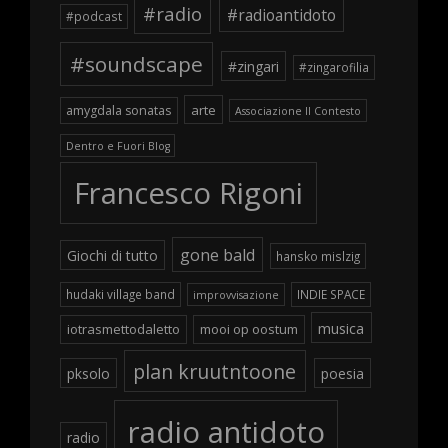
#radio
#radioantidoto
#podcast
#soundscape
#zingari
#zingarofilia
arte
amygdala sonatas
Associazione Il Contesto
Dentro e Fuori Blog
Francesco Rigoni
gone bald
Giochi di tutto
hansko mislzig
hudaki village band
INDIE SPACE
improvvisazione
musica
iotrasmettodaletto
mooi op oostum
plan kruutntoone
pksolo
poesia
radio antidoto
radio