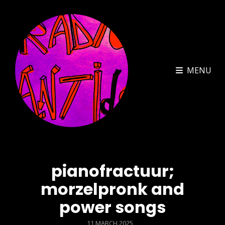
MENU
pianofractuur;
morzelpronk and
power songs
POSTED
11 MARCH 2025