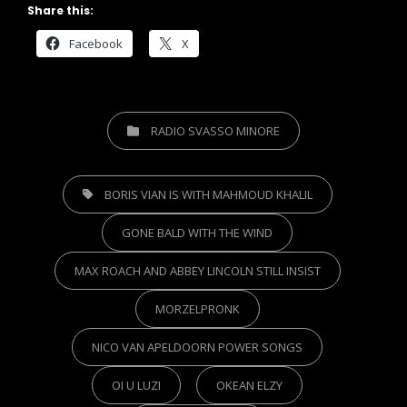
Share this:
Facebook
X
CATEGORIES
RADIO SVASSO MINORE
TAGS,
BORIS VIAN IS WITH MAHMOUD KHALIL
GONE BALD WITH THE WIND
MAX ROACH AND ABBEY LINCOLN STILL INSIST
MORZELPRONK
NICO VAN APELDOORN POWER SONGS
OI U LUZI
OKEAN ELZY