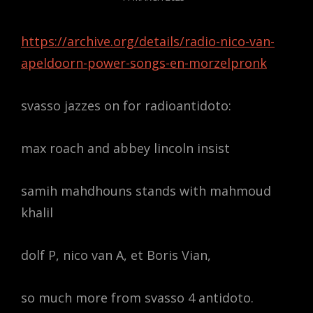
ON
https://archive.org/details/radio-nico-van-
apeldoorn-power-songs-en-morzelpronk
svasso jazzes on for radioantidoto:
max roach and abbey lincoln insist
samih mahdhouns stands with mahmoud
khalil
dolf P, nico van A, et Boris Vian,
so much more from svasso 4 antidoto.