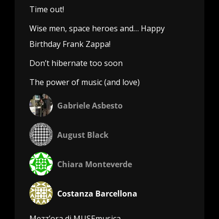
Time out!
Wise men, space heroes and… Happy
Birthday Frank Zappa!
Don’t hibernate too soon
The power of music (and love)
Gabriele Asbesto
August Black
Chiara Monteverde
Costanza Barcellona
Mezz’ora di MUSEmusica