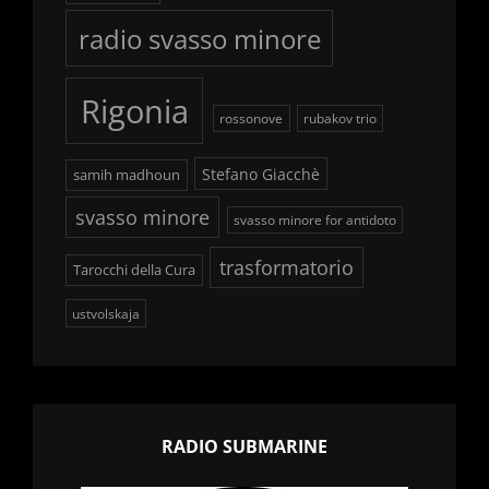
radio svasso minore
Rigonia
rossonove
rubakov trio
Stefano Giacchè
samih madhoun
svasso minore
svasso minore for antidoto
trasformatorio
Tarocchi della Cura
ustvolskaja
RADIO SUBMARINE