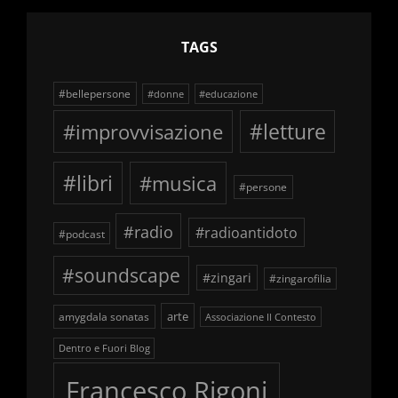
TAGS
#bellepersone
#donne
#educazione
#improvvisazione
#letture
#libri
#musica
#persone
#radio
#radioantidoto
#podcast
#soundscape
#zingari
#zingarofilia
arte
amygdala sonatas
Associazione Il Contesto
Dentro e Fuori Blog
Francesco Rigoni