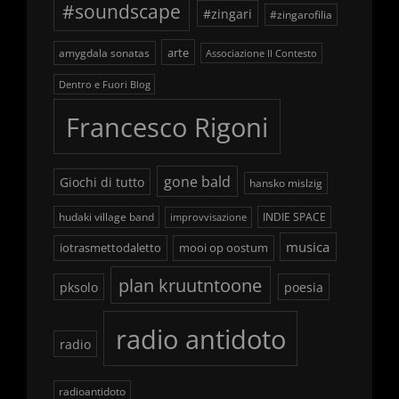
#soundscape
#zingari
#zingarofilia
arte
amygdala sonatas
Associazione Il Contesto
Dentro e Fuori Blog
Francesco Rigoni
gone bald
Giochi di tutto
hansko mislzig
hudaki village band
INDIE SPACE
improvvisazione
musica
iotrasmettodaletto
mooi op oostum
plan kruutntoone
pksolo
poesia
radio antidoto
radio
radioantidoto