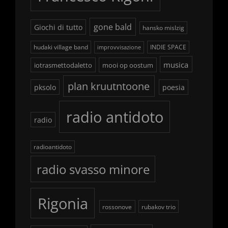
gone bald
Giochi di tutto
hansko mislzig
hudaki village band
INDIE SPACE
improvvisazione
musica
iotrasmettodaletto
mooi op oostum
plan kruutntoone
pksolo
poesia
radio antidoto
radio
radioantidoto
radio svasso minore
Rigonia
rossonove
rubakov trio