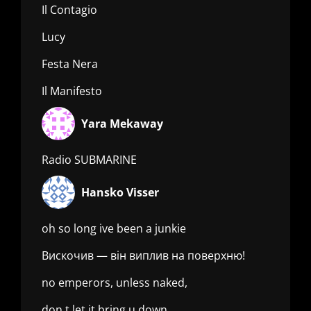
Il Contagio
Lucy
Festa Nera
Il Manifesto
Yara Mekaway
Radio SUBMARINE
Hansko Visser
oh so long ive been a junkie
Вискочив — він виплив на поверхню!
no emperors, unless naked,
don t let it bring u down