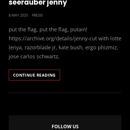
seerauber jenny
POSTED
8 MAY 2025
FREDD
ON
put the flag, put the flag, putain!
https://archive.org/details/jenny-cut with lotte
lenya, razorblade jr, kate bush, ergo phizmiz,
jose carlos schwartz,
SEERAUBER
CONTINUE READING
JENNY
FOLLOW US