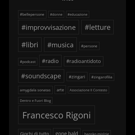
#bellepersone
#donne
#educazione
#improvvisazione
#letture
#libri
#musica
#persone
#radio
#radioantidoto
#podcast
#soundscape
#zingari
#zingarofilia
arte
amygdala sonatas
Associazione Il Contesto
Dentro e Fuori Blog
Francesco Rigoni
gone bald
Giochi di tutto
hansko mislzig