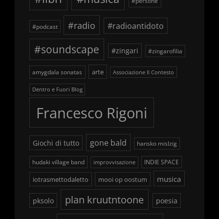
#persone
#radio
#radioantidoto
#podcast
#soundscape
#zingari
#zingarofilia
arte
amygdala sonatas
Associazione Il Contesto
Dentro e Fuori Blog
Francesco Rigoni
gone bald
Giochi di tutto
hansko mislzig
hudaki village band
INDIE SPACE
improvvisazione
musica
iotrasmettodaletto
mooi op oostum
plan kruutntoone
pksolo
poesia