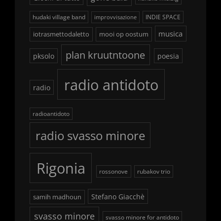
hudaki village band
INDIE SPACE
improvvisazione
musica
iotrasmettodaletto
mooi op oostum
plan kruutntoone
pksolo
poesia
radio antidoto
radio
radioantidoto
radio svasso minore
Rigonia
rossonove
rubakov trio
Stefano Giacchè
samih madhoun
svasso minore
svasso minore for antidoto