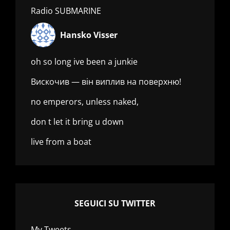
Radio SUBMARINE
Hansko Visser
oh so long ive been a junkie
Вискочив — він виплив на поверхню!
no emperors, unless naked,
don t let it bring u down
live from a boat
SEGUICI SU TWITTER
My Tweets