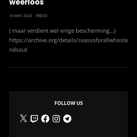
weerloos
POSTED
16 MAY 2024
FREDD
ON
( maar verdient wel enige bescherming…)
https://archive.org/details/svassoforallwhosta
ndsout
FOLLOW US
X
Twitch
Facebook
Instagram
Telegram