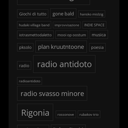
gone bald
Giochi di tutto
hansko mislzig
hudaki village band
INDIE SPACE
improvvisazione
musica
iotrasmettodaletto
mooi op oostum
plan kruutntoone
pksolo
poesia
radio antidoto
radio
radioantidoto
radio svasso minore
Rigonia
rossonove
rubakov trio