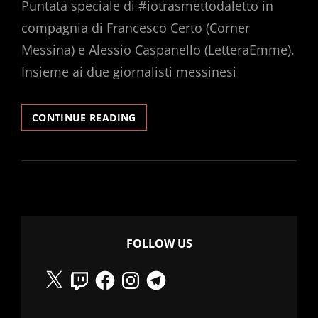
Puntata speciale di #iotrasmettodaletto in
compagnia di Francesco Certo (Corner
Messina) e Alessio Caspanello (LetteraEmme).
Insieme ai due giornalisti messinesi
ROCK
CONTINUE READING
THE
CASPA,
DAL
GIORNALISMO
LOCALE
ALLA
LIBERTÀ
DI
FOLLOW US
STAMPA
X
Twitch
Facebook
Instagram
Telegram