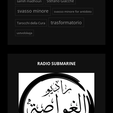
Stefano Giacchè
samih madhoun
svasso minore
svasso minore for antidoto
trasformatorio
Tarocchi della Cura
ustvolskaja
RADIO SUBMARINE