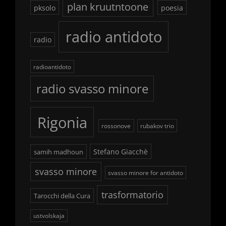
plan kruutntoone
pksolo
poesia
radio antidoto
radio
radioantidoto
radio svasso minore
Rigonia
rossonove
rubakov trio
Stefano Giacchè
samih madhoun
svasso minore
svasso minore for antidoto
trasformatorio
Tarocchi della Cura
ustvolskaja