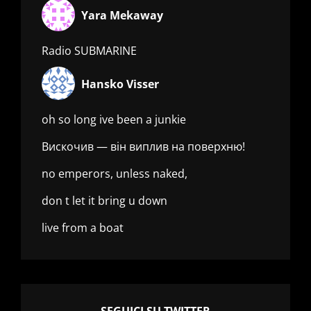
Yara Mekaway
Radio SUBMARINE
Hansko Visser
oh so long ive been a junkie
Вискочив — він виплив на поверхню!
no emperors, unless naked,
don t let it bring u down
live from a boat