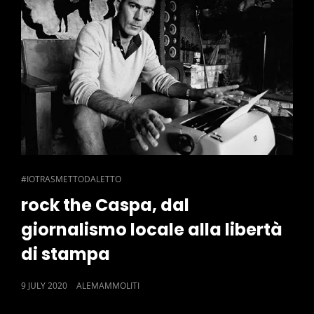
CAT
#IOTRASMETTODALETTO
LINKS
rock the Caspa, dal
giornalismo locale alla libertà
di stampa
POSTED
9 JULY 2020
ALEMAMMOLITI
ON