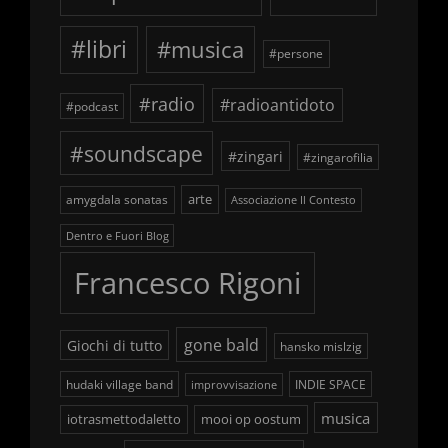
#libri
#musica
#persone
#radio
#radioantidoto
#podcast
#soundscape
#zingari
#zingarofilia
arte
amygdala sonatas
Associazione Il Contesto
Dentro e Fuori Blog
Francesco Rigoni
gone bald
Giochi di tutto
hansko mislzig
hudaki village band
INDIE SPACE
improvvisazione
musica
iotrasmettodaletto
mooi op oostum