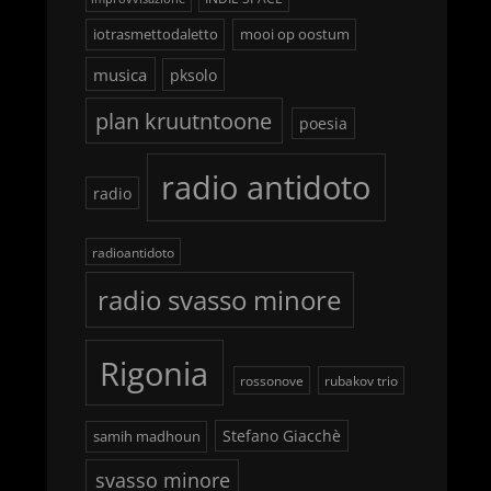
iotrasmettodaletto
mooi op oostum
musica
pksolo
plan kruutntoone
poesia
radio antidoto
radio
radioantidoto
radio svasso minore
Rigonia
rossonove
rubakov trio
Stefano Giacchè
samih madhoun
svasso minore