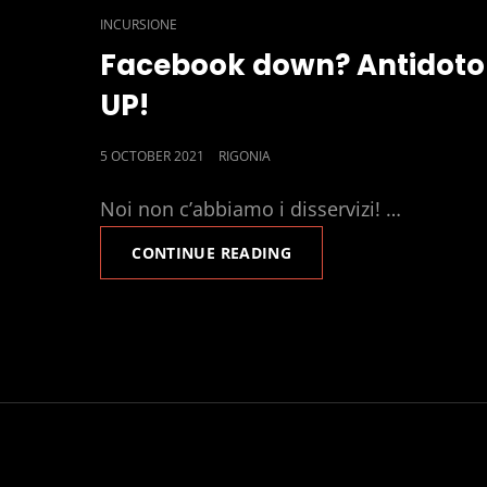
CAT
INCURSIONE
LINKS
Facebook down? Antidoto
UP!
POSTED
5 OCTOBER 2021
RIGONIA
ON
Noi non c’abbiamo i disservizi! …
FACEBOOK
CONTINUE READING
DOWN?
ANTIDOTO
UP!