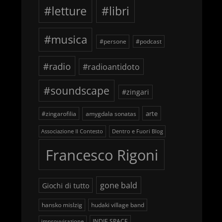
#letture
#libri
#musica
#persone
#podcast
#radio
#radioantidoto
#soundscape
#zingari
arte
#zingarofilia
amygdala sonatas
Associazione Il Contesto
Dentro e Fuori Blog
Francesco Rigoni
gone bald
Giochi di tutto
hansko mislzig
hudaki village band
INDIE SPACE
improvvisazione