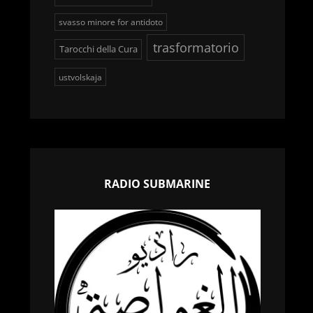
svasso minore for antidoto
trasformatorio
Tarocchi della Cura
ustvolskaja
RADIO SUBMARINE