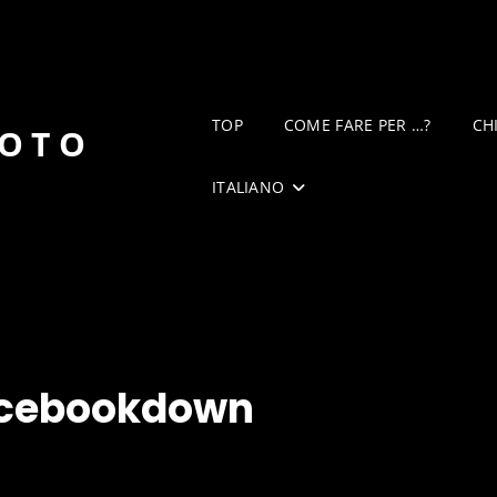
TOP
COME FARE PER …?
CH
DOTO
ITALIANO
cebookdown