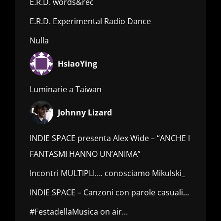
E.R.D. words&rec
E.R.D. Experimental Radio Dance
Nulla
HsiaoYing
Luminarie a Taiwan
Johnny Lizard
INDIE SPACE presenta Alex Wide – “ANCHE I
FANTASMI HANNO UN’ANIMA”
Incontri MULTIPLI…. conosciamo Mikulski_
INDIE SPACE – Canzoni con parole casuali…
#FestadellaMusica on air…