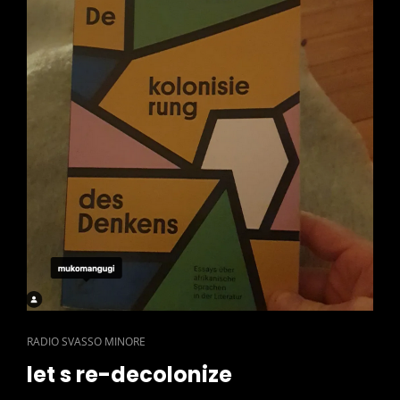
CAT
RADIO SVASSO MINORE
LINKS
let s re-decolonize