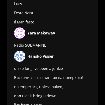
Lucy
Festa Nera
Il Manifesto
Yara Mekaway
Radio SUBMARINE
Hansko Visser
oh so long ive been a junkie
Вискочив — він виплив на поверхню!
no emperors, unless naked,
don t let it bring u down
live from a boat