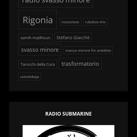
Rigonia
rossonove
rubakov trio
Stefano Giacchè
samih madhoun
svasso minore
svasso minore for antidoto
trasformatorio
Tarocchi della Cura
ustvolskaja
RADIO SUBMARINE