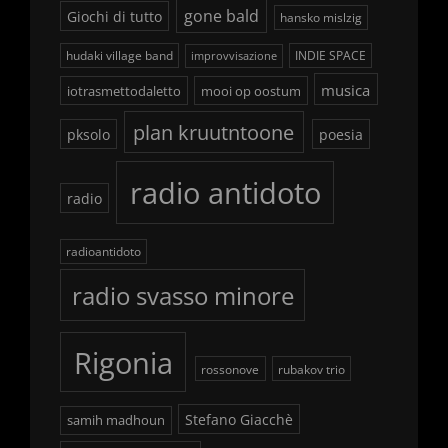
gone bald
Giochi di tutto
hansko mislzig
hudaki village band
INDIE SPACE
improvvisazione
musica
iotrasmettodaletto
mooi op oostum
plan kruutntoone
pksolo
poesia
radio antidoto
radio
radioantidoto
radio svasso minore
Rigonia
rossonove
rubakov trio
Stefano Giacchè
samih madhoun