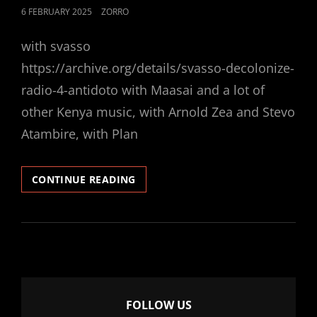
POSTED
6 FEBRUARY 2025
ZORRO
ON
with svasso
https://archive.org/details/svasso-decolonize-
radio-4-antidoto with Maasai and a lot of
other Kenya music, with Arnold Zea and Stevo
Atambire, with Plan
LET
CONTINUE READING
S
RE-
DECOLONIZE
FOLLOW US