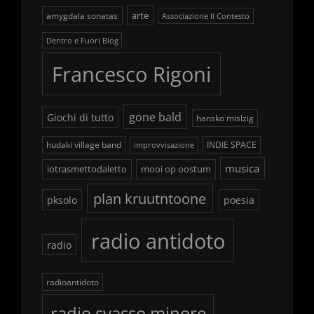
arte
amygdala sonatas
Associazione Il Contesto
Dentro e Fuori Blog
Francesco Rigoni
gone bald
Giochi di tutto
hansko mislzig
hudaki village band
INDIE SPACE
improvvisazione
musica
iotrasmettodaletto
mooi op oostum
plan kruutntoone
pksolo
poesia
radio antidoto
radio
radioantidoto
radio svasso minore