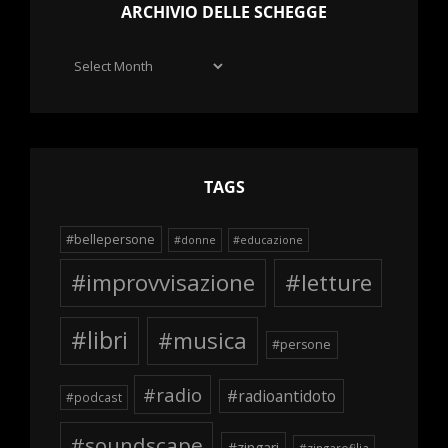
ARCHIVIO DELLE SCHEGGE
Archivio
delle
schegge
TAGS
#bellepersone
#donne
#educazione
#improvvisazione
#letture
#libri
#musica
#persone
#radio
#radioantidoto
#podcast
#soundscape
#zingari
#zingarofilia