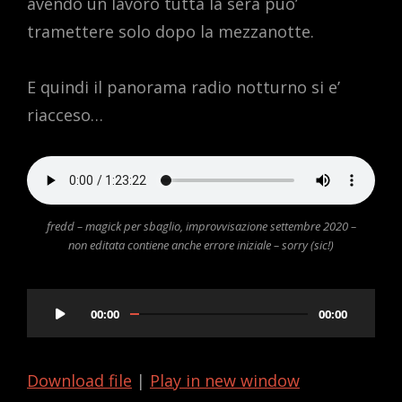
avendo un lavoro tutta la sera puo’
tramettere solo dopo la mezzanotte.
E quindi il panorama radio notturno si e’
riacceso…
fredd – magick per sbaglio, improvvisazione settembre 2020 –
non editata contiene anche errore iniziale – sorry (sic!)
Audio
00:00
00:00
Player
Download file
|
Play in new window