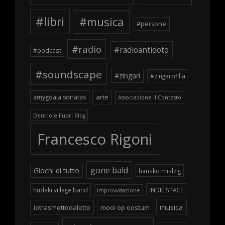
#libri
#musica
#persone
#radio
#radioantidoto
#podcast
#soundscape
#zingari
#zingarofilia
arte
amygdala sonatas
Associazione Il Contesto
Dentro e Fuori Blog
Francesco Rigoni
gone bald
Giochi di tutto
hansko mislzig
hudaki village band
INDIE SPACE
improvvisazione
musica
iotrasmettodaletto
mooi op oostum