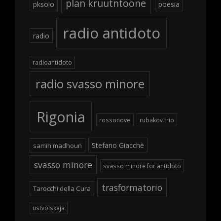
plan kruutntoone
pksolo
poesia
radio antidoto
radio
radioantidoto
radio svasso minore
Rigonia
rossonove
rubakov trio
Stefano Giacchè
samih madhoun
svasso minore
svasso minore for antidoto
trasformatorio
Tarocchi della Cura
ustvolskaja