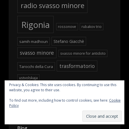
radio svasso minore
Rigonia
rossonove
rubakov trio
Stefano Giacchè
samih madhoun
svasso minore
svasso minore for antidoto
trasformatorio
Tarocchi della Cura
ustvolskaja
Privacy & Cookies: This site uses cookies. By continuing to use this
website, you agree to their use.
To find out more, including how to control cookies, see here:
Cookie
Policy
PAGES
Blog