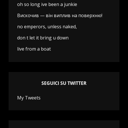
oh so long ive been a junkie
Вискочив — він виплив на поверхню!
no emperors, unless naked,
don t let it bring u down
live from a boat
SEGUICI SU TWITTER
My Tweets