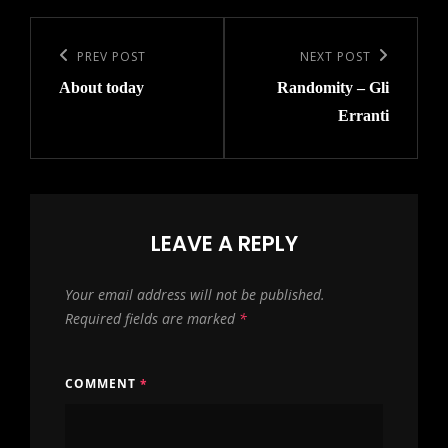
Post
navigation
Previous
PREV POST
Next
NEXT POST
About today
Randomity – Gli
Post
Post
Erranti
LEAVE A REPLY
Your email address will not be published.
Required fields are marked
*
COMMENT
*