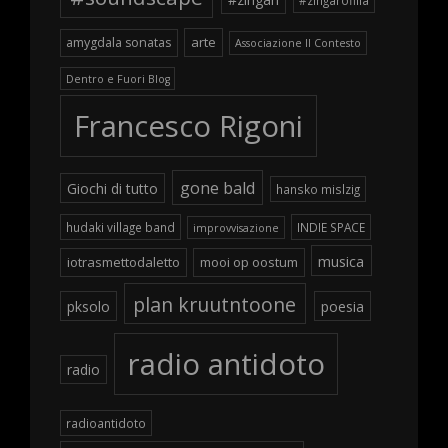
arte
amygdala sonatas
Associazione Il Contesto
Dentro e Fuori Blog
Francesco Rigoni
gone bald
Giochi di tutto
hansko mislzig
hudaki village band
INDIE SPACE
improvvisazione
musica
iotrasmettodaletto
mooi op oostum
plan kruutntoone
pksolo
poesia
radio antidoto
radio
radioantidoto