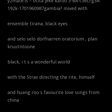
y2mate.is – otita jekk kafoo 3-BA-c3eLrg3A-
192k-1701960987gambia? mixed with
ensemble tirana, black eyes
and selo selo dorfnarren oratorium , plan
kruutntoone
black, i t s a wonderful world
with the Strav directing the rite, himself
and huang roo s favourite love songs from
china