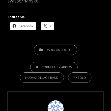
svasso/hansko
Share this:
Facebook
X
CATEGORIES
RADIO ANTIDOTO
TAGS,
CORNELIUS CARDEW
HUDAKI CILLAGE BAND
PKSOLO