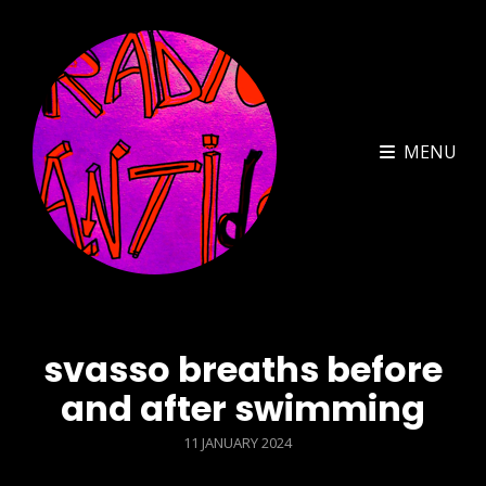
MENU
svasso breaths before
and after swimming
POSTED
11 JANUARY 2024
ON