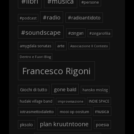
#libri
#musica
#persone
#radio
#radioantidoto
#podcast
#soundscape
#zingari
#zingarofilia
arte
amygdala sonatas
Associazione Il Contesto
Dentro e Fuori Blog
Francesco Rigoni
gone bald
Giochi di tutto
hansko mislzig
hudaki village band
INDIE SPACE
improvvisazione
musica
iotrasmettodaletto
mooi op oostum
plan kruutntoone
pksolo
poesia