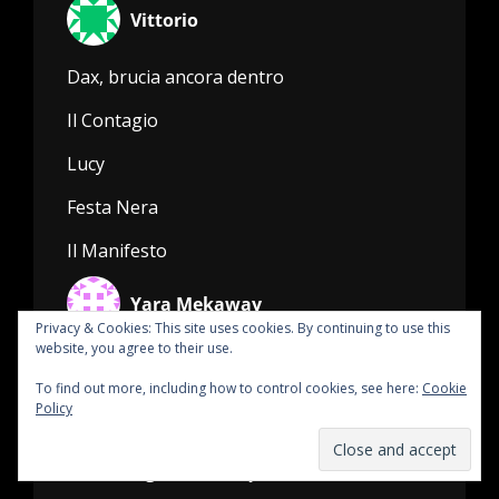
Vittorio
Dax, brucia ancora dentro
Il Contagio
Lucy
Festa Nera
Il Manifesto
Yara Mekaway
Privacy & Cookies: This site uses cookies. By continuing to use this
website, you agree to their use.
Radio SUBMARINE
To find out more, including how to control cookies, see here:
Cookie
Policy
Hansko Visser
oh so long ive been a junkie