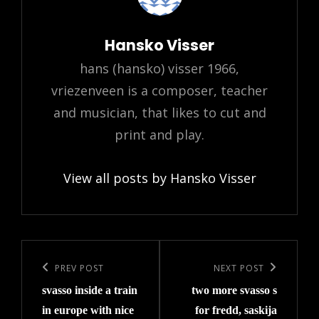
Author:
Hansko Visser
hans (hansko) visser 1966,
vriezenveen is a composer, teacher
and musician, that likes to cut and
print and play.
View all posts by Hansko Visser
Post
navigation
Previous
PREV POST
Next
NEXT POST
svasso inside a train
two more svasso s
Post
Post
in europe with nice
for fredd, saskija