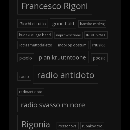
Francesco Rigoni
gone bald
Giochi di tutto
hansko mislzig
hudaki village band
INDIE SPACE
improvvisazione
musica
iotrasmettodaletto
mooi op oostum
plan kruutntoone
pksolo
poesia
radio antidoto
radio
radioantidoto
radio svasso minore
Rigonia
rossonove
rubakov trio