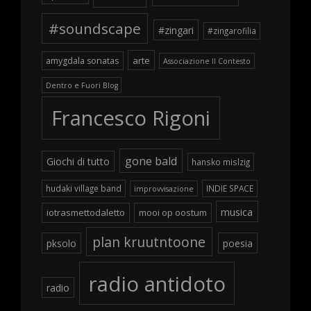
#soundscape
#zingari
#zingarofilia
arte
amygdala sonatas
Associazione Il Contesto
Dentro e Fuori Blog
Francesco Rigoni
gone bald
Giochi di tutto
hansko mislzig
hudaki village band
INDIE SPACE
improvvisazione
musica
iotrasmettodaletto
mooi op oostum
plan kruutntoone
pksolo
poesia
radio antidoto
radio