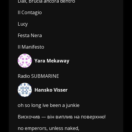
Dax, brucia ancora dentro
Il Contagio
Lucy
Festa Nera
Il Manifesto
Yara Mekaway
Radio SUBMARINE
Hansko Visser
oh so long ive been a junkie
Вискочив — він виплив на поверхню!
no emperors, unless naked,