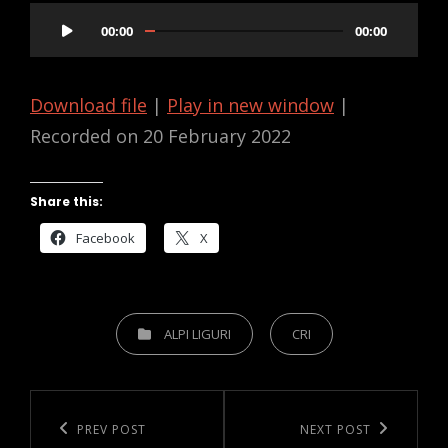
Audio
00:00
00:00
Player
Download file
|
Play in new window
|
Recorded on 20 February 2022
Share this:
Facebook
X
CATEGORIES
ALPI LIGURI
CRI
Post
navigation
Previous
PREV POST
Next
NEXT POST