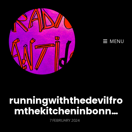
MENU
runningwiththedevilfro
mthekitcheninbonn…
POSTED
7 FEBRUARY 2024
ON