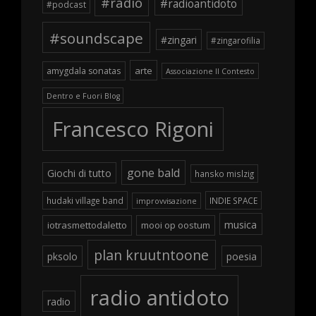
#radio
#radioantidoto
#podcast
#soundscape
#zingari
#zingarofilia
arte
amygdala sonatas
Associazione Il Contesto
Dentro e Fuori Blog
Francesco Rigoni
gone bald
Giochi di tutto
hansko mislzig
hudaki village band
INDIE SPACE
improvvisazione
musica
iotrasmettodaletto
mooi op oostum
plan kruutntoone
pksolo
poesia
radio antidoto
radio