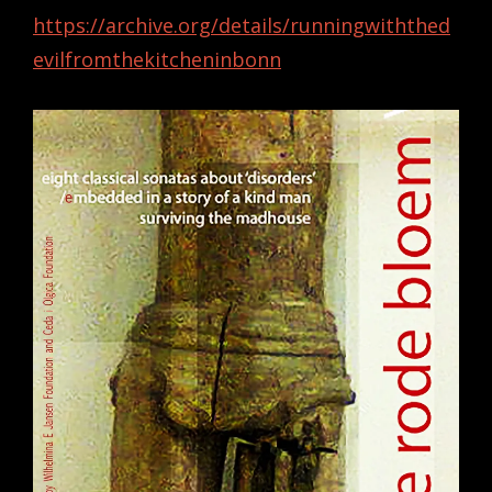
https://archive.org/details/runningwiththed
evilfromthekitcheninbonn