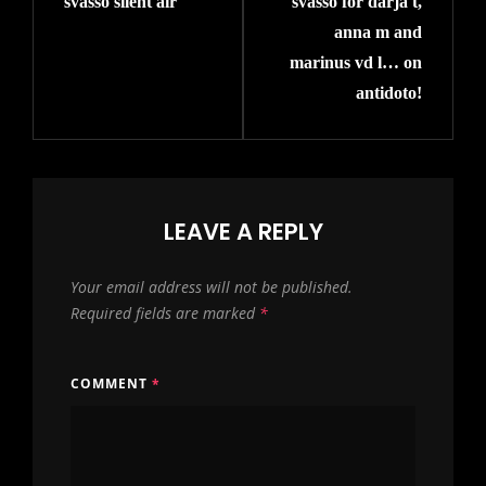
svasso silent air
svasso for darja t,
Post
Post
anna m and
marinus vd l… on
antidoto!
LEAVE A REPLY
Your email address will not be published.
Required fields are marked
*
COMMENT
*