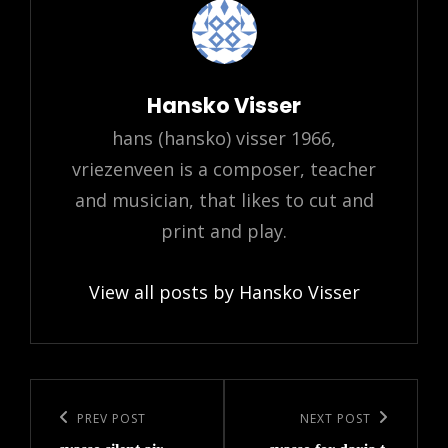
Author:
Hansko Visser
hans (hansko) visser 1966,
vriezenveen is a composer, teacher
and musician, that likes to cut and
print and play.
View all posts by Hansko Visser
Post
navigation
Previous
PREV POST
Next
NEXT POST