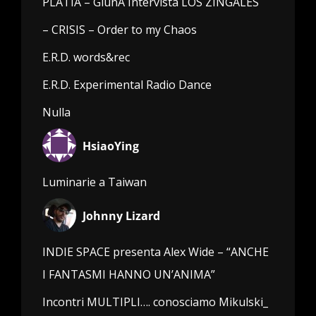
PLATIA – GiunA Intervista LOS ZINGALES
– CRISIS – Order to my Chaos
E.R.D. words&rec
E.R.D. Experimental Radio Dance
Nulla
HsiaoYing
Luminarie a Taiwan
Johnny Lizard
INDIE SPACE presenta Alex Wide – “ANCHE
I FANTASMI HANNO UN’ANIMA”
Incontri MULTIPLI…. conosciamo Mikulski_