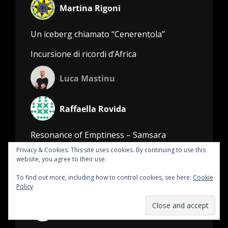
Martina Rigoni
Un iceberg chiamato “Cenerentola”
Incursione di ricordi d’Africa
Luca Mastinu
Raffaella Rovida
Resonance of Emptiness – Samsara
Privacy & Cookies: This site uses cookies. By continuing to use this
The resonance of emptiness
website, you agree to their use.
To find out more, including how to control cookies, see here:
Cookie
Vanja
Policy
Vittorio