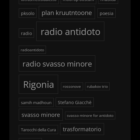
plan kruutntoone
pksolo
poesia
radio antidoto
radio
radioantidoto
radio svasso minore
Rigonia
rossonove
rubakov trio
Stefano Giacchè
samih madhoun
svasso minore
svasso minore for antidoto
trasformatorio
Tarocchi della Cura