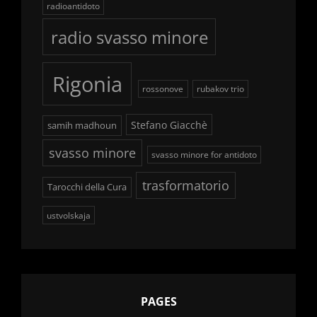
radioantidoto
radio svasso minore
Rigonia
rossonove
rubakov trio
Stefano Giacchè
samih madhoun
svasso minore
svasso minore for antidoto
trasformatorio
Tarocchi della Cura
ustvolskaja
PAGES