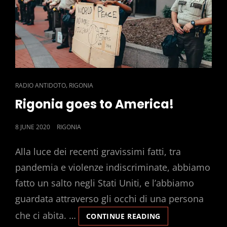
CAT
,
RADIO ANTIDOTO
RIGONIA
LINKS
Rigonia goes to America!
POSTED
8 JUNE 2020
RIGONIA
ON
Alla luce dei recenti gravissimi fatti, tra
pandemia e violenze indiscriminate, abbiamo
fatto un salto negli Stati Uniti, e l’abbiamo
guardata attraverso gli occhi di una persona
che ci abita. …
RIGONIA
CONTINUE READING
GOES