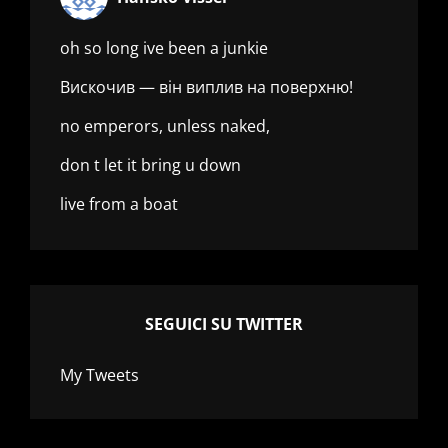
oh so long ive been a junkie
Вискочив — він виплив на поверхню!
no emperors, unless naked,
don t let it bring u down
live from a boat
SEGUICI SU TWITTER
My Tweets