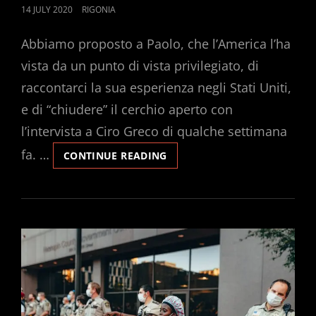
POSTED
14 JULY 2020
RIGONIA
ON
Abbiamo proposto a Paolo, che l’America l’ha
vista da un punto di vista privilegiato, di
raccontarci la sua esperienza negli Stati Uniti,
e di “chiudere” il cerchio aperto con
l’intervista a Ciro Greco di qualche settimana
fa. …
BACK
CONTINUE READING
TO
USA,
CON
PAOLO
ALEOTTI
E
MARCO
POZZI