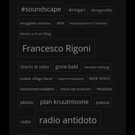
#soundscape
#zingari
#zingarofilia
arte
amygdala sonatas
Associazione Il Contesto
Dentro e Fuori Blog
Francesco Rigoni
gone bald
Giochi di tutto
hansko mislzig
hudaki village band
INDIE SPACE
improvvisazione
musica
iotrasmettodaletto
mooi op oostum
plan kruutntoone
pksolo
poesia
radio antidoto
radio