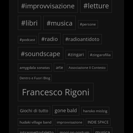
#improvvisazione
#letture
#libri
#musica
#persone
#radio
#radioantidoto
#podcast
#soundscape
#zingari
#zingarofilia
arte
amygdala sonatas
Associazione Il Contesto
Dentro e Fuori Blog
Francesco Rigoni
gone bald
Giochi di tutto
hansko mislzig
hudaki village band
INDIE SPACE
improvvisazione
musica
iotrasmettodaletto
mooi op oostum