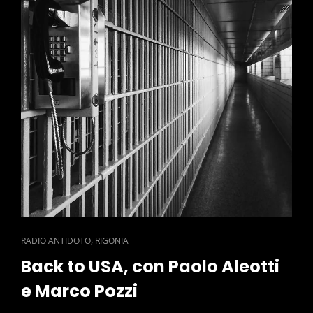
CAT
,
RADIO ANTIDOTO
RIGONIA
LINKS
Back to USA, con Paolo Aleotti
e Marco Pozzi