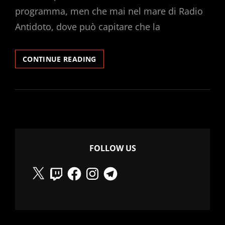
programma, men che mai nel mare di Radio
Antidoto, dove può capitare che la
INCURSIONE
CONTINUE READING
DI
RICORDI
D’AFRICA
FOLLOW US
X
Twitch
Facebook
Instagram
Telegram