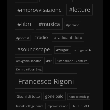
#improvvisazione
#letture
#libri
#musica
#persone
#radio
#radioantidoto
#podcast
#soundscape
#zingari
#zingarofilia
arte
amygdala sonatas
Associazione Il Contesto
Dentro e Fuori Blog
Francesco Rigoni
gone bald
Giochi di tutto
hansko mislzig
hudaki village band
INDIE SPACE
improvvisazione