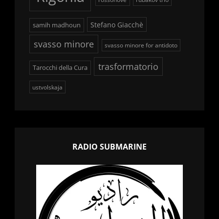
Stefano Giacchè
samih madhoun
svasso minore
svasso minore for antidoto
trasformatorio
Tarocchi della Cura
ustvolskaja
RADIO SUBMARINE