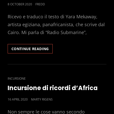
POSTED
8 OCTOBER 2020
FREDD
ON
Ricevo e traduco il testo di Yara Mekaway,
artista egiziana, panafricanista, che scrive dal
Cairo. Mi parla di “Radio Submarine”,
RADIO
CONTINUE READING
SUBMARINE
CAT
INCURSIONE
LINKS
Incursione di ricordi d’Africa
POSTED
16 APRIL 2020
MARTY RIGENS
ON
Non sempre le cose vanno secondo