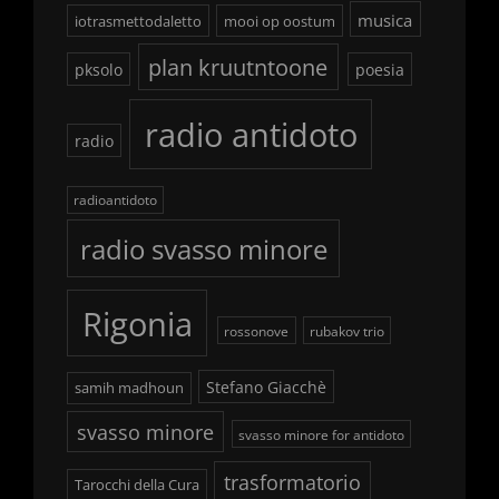
musica
iotrasmettodaletto
mooi op oostum
plan kruutntoone
pksolo
poesia
radio antidoto
radio
radioantidoto
radio svasso minore
Rigonia
rossonove
rubakov trio
Stefano Giacchè
samih madhoun
svasso minore
svasso minore for antidoto
trasformatorio
Tarocchi della Cura