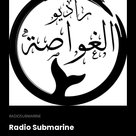
CAT
RADIOSUBMARINE
LINKS
Radio Submarine