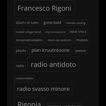
Francesco Rigoni
gone bald
Giochi di tutto
hansko mislzig
hudaki village band
INDIE SPACE
improvvisazione
musica
iotrasmettodaletto
mooi op oostum
plan kruutntoone
pksolo
poesia
radio antidoto
radio
radioantidoto
radio svasso minore
Rigonia
rossonove
rubakov trio