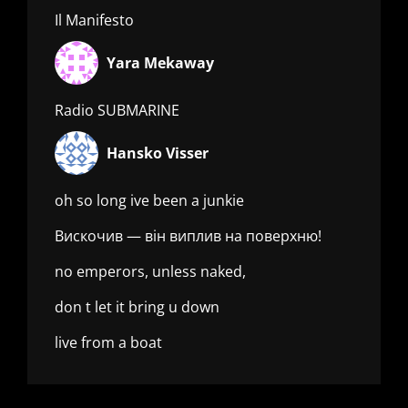
Il Manifesto
Yara Mekaway
Radio SUBMARINE
Hansko Visser
oh so long ive been a junkie
Вискочив — він виплив на поверхню!
no emperors, unless naked,
don t let it bring u down
live from a boat