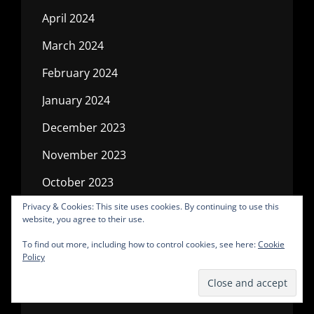
April 2024
March 2024
February 2024
January 2024
December 2023
November 2023
October 2023
Privacy & Cookies: This site uses cookies. By continuing to use this
September 2023
website, you agree to their use.
August 2023
To find out more, including how to control cookies, see here:
Cookie
Policy
July 2023
June 2023