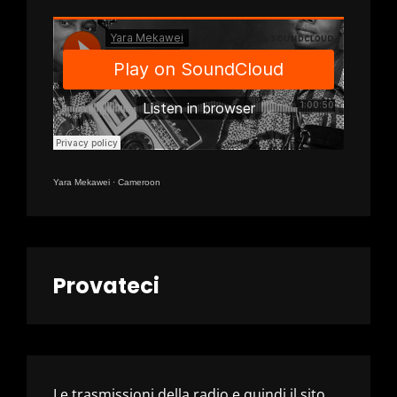
Yara Mekawei
·
Cameroon
Provateci
Le trasmissioni della radio e quindi il sito